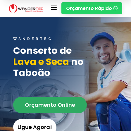
a
Orçamento Rápido

WANDERTEC
Conserto de
Lava e Seca
no
Taboão
Orçamento Online
Ligue Agora!