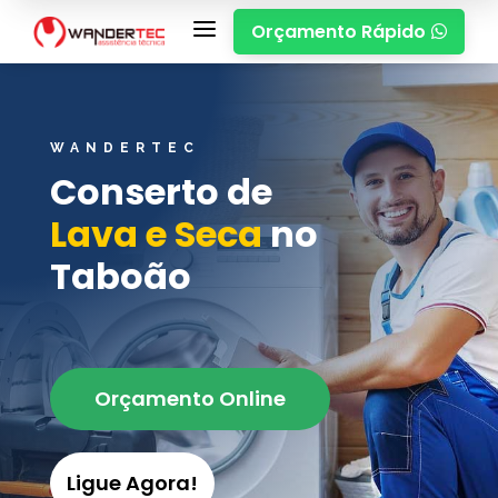
a
Orçamento Rápido

WANDERTEC
Conserto de
Lava e Seca
no
Taboão
Orçamento Online
Ligue Agora!