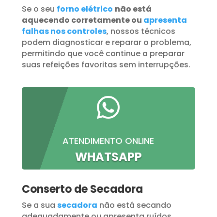
Se o seu
forno elétrico
não está
aquecendo corretamente ou
apresenta
falhas nos controles
, nossos técnicos
podem diagnosticar e reparar o problema,
permitindo que você continue a preparar
suas refeições favoritas sem interrupções.

ATENDIMENTO ONLINE
WHATSAPP
Conserto de Secadora
Se a sua
secadora
não está secando
adequadamente ou apresenta ruídos