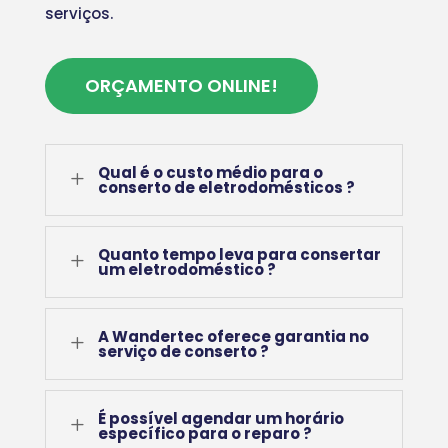
serviços.
ORÇAMENTO ONLINE!
Qual é o custo médio para o
L
conserto de eletrodomésticos ?
Quanto tempo leva para consertar
L
um eletrodoméstico ?
A Wandertec oferece garantia no
L
serviço de conserto ?
É possível agendar um horário
L
específico para o reparo ?