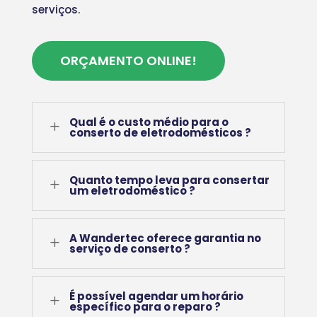
serviços.
ORÇAMENTO ONLINE!
Qual é o custo médio para o
L
conserto de eletrodomésticos ?
Quanto tempo leva para consertar
L
um eletrodoméstico ?
A Wandertec oferece garantia no
L
serviço de conserto ?
É possível agendar um horário
L
específico para o reparo ?