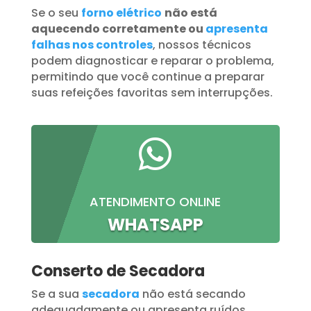
Se o seu
forno elétrico
não está
aquecendo corretamente ou
apresenta
falhas nos controles
, nossos técnicos
podem diagnosticar e reparar o problema,
permitindo que você continue a preparar
suas refeições favoritas sem interrupções.

ATENDIMENTO ONLINE
WHATSAPP
Conserto de Secadora
Se a sua
secadora
não está secando
adequadamente ou apresenta ruídos