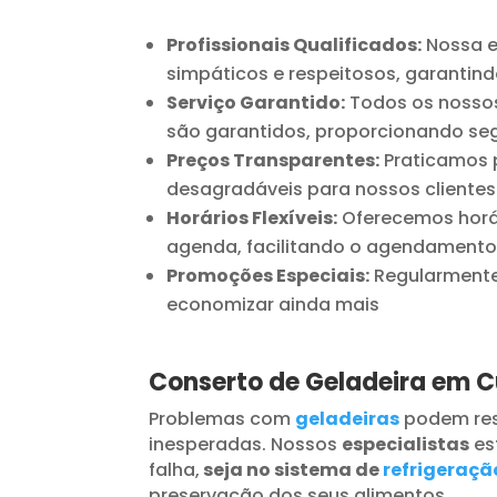
Profissionais Qualificados:
Nossa e
simpáticos e respeitosos, garantind
Serviço Garantido:
Todos os nossos
são garantidos, proporcionando seg
Preços Transparentes:
Praticamos p
desagradáveis para nossos clientes
Horários Flexíveis:
Oferecemos horár
agenda, facilitando o agendamento
Promoções Especiais:
Regularmente 
economizar ainda mais
Conserto de Geladeira em C
Problemas com
geladeiras
podem res
inesperadas. Nossos
especialistas
es
falha,
seja no sistema de
refrigeraçã
preservação dos seus alimentos.