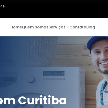
141-
Home
Quem Somos
Serviços
Contato
Blog
em Curitiba