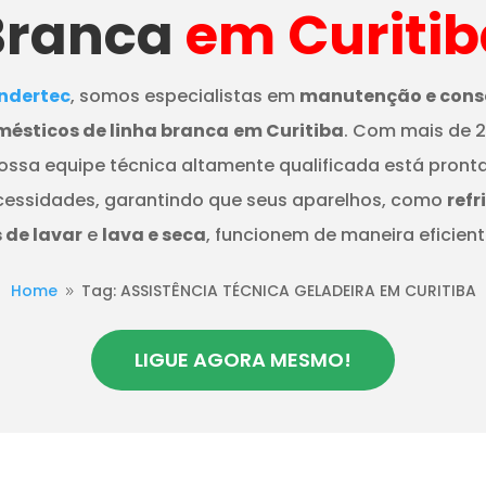
Branca
em Curitib
dertec
, somos especialistas em
manutenção e cons
mésticos de linha branca
em Curitiba
. Com mais de 
nossa equipe técnica altamente qualificada está pront
cessidades, garantindo que seus aparelhos, como
refr
de lavar
e
lava e seca
, funcionem de maneira eficient
Home
Tag: ASSISTÊNCIA TÉCNICA GELADEIRA EM CURITIBA
9
LIGUE AGORA MESMO!