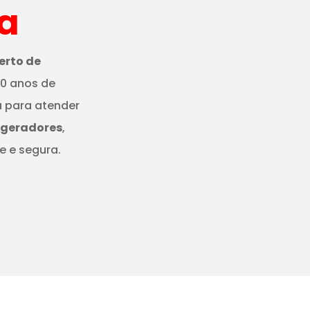
a
erto de
20 anos de
a para atender
igeradores
,
e e segura.