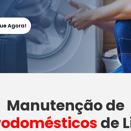
gue Agora!
Manutenção
de
rodomésticos
de L