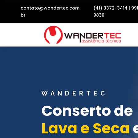
contato@wandertec.com.
(41) 3372-3414
|
99
br
9830
WANDERTEC
Conserto de
Lava e Seca