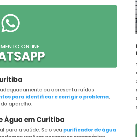

IMENTO ONLINE
ATSAPP
uritiba
 adequadamente ou apresenta ruídos
tos para identificar e corrigir o problema
,
 do aparelho.
de Água em Curitiba
al para a saúde. Se o seu
purificador de água
podemos realizar os reparos necessários