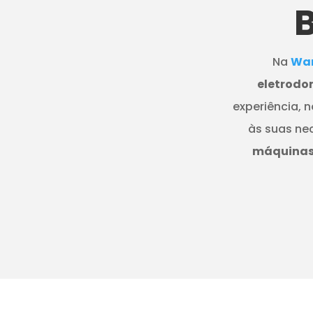
Na
Wan
eletrodo
experiência, 
às suas ne
máquinas 