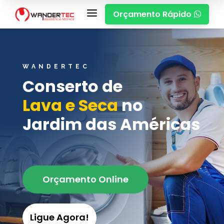
a
Orçamento Rápido

WANDERTEC
Conserto de
Lava e Seca
no
Jardim das Américas
Orçamento Online
Ligue Agora!