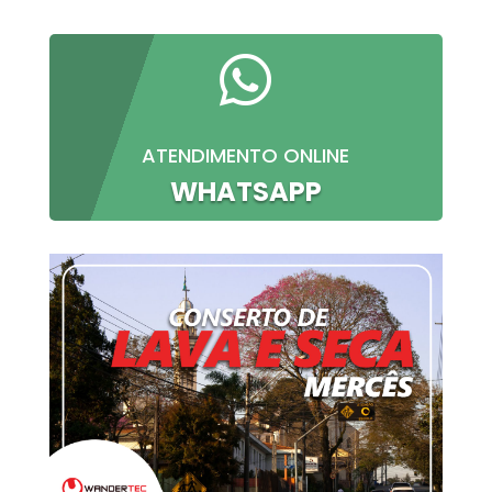

ATENDIMENTO ONLINE
WHATSAPP