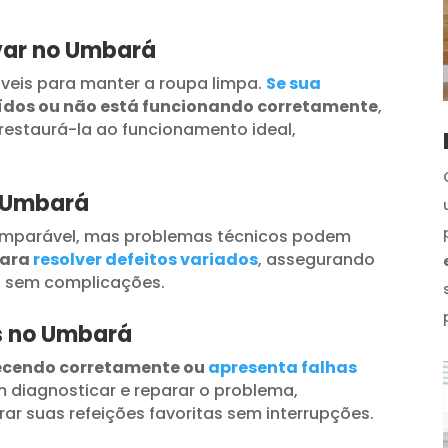
var no Umbará
veis para manter a roupa limpa.
Se sua
uídos ou não está funcionando corretamente
,
restaurá-la ao funcionamento ideal,
o Umbará
omparável, mas problemas técnicos podem
para
resolver defeitos variados
, assegurando
s sem complicações.
os no Umbará
ecendo corretamente ou
apresenta falhas
 diagnosticar e reparar o problema,
ar suas refeições favoritas sem interrupções.