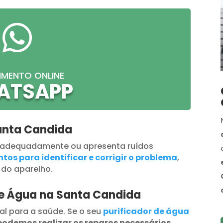

IMENTO ONLINE
ATSAPP
anta Candida
 adequadamente ou apresenta ruídos
tos para identificar e corrigir o problema
,
 do aparelho.
de Água na Santa Candida
al para a saúde. Se o seu
purificador de água
podemos realizar os reparos necessários