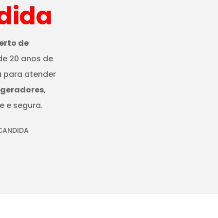
dida
erto de
de 20 anos de
a para atender
igeradores
,
e e segura.
 CANDIDA