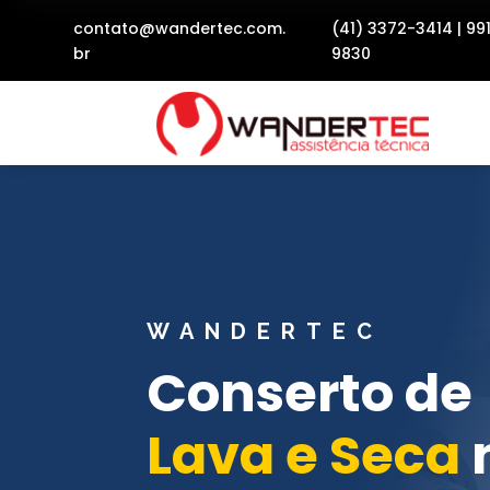
contato@wandertec.com.
(41) 3372-3414
|
99
br
9830
WANDERTEC
Conserto de
Lava e Seca