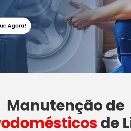
gue Agora!
Manutenção
de
rodomésticos
de L