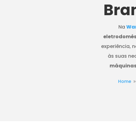
Bra
Na
Wan
eletrodomés
experiência, 
às suas ne
máquinas 
Home