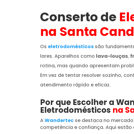
Conserto de
El
na Santa Cand
Os
eletrodomésticos
são fundamenta
lares. Aparelhos como
lava-louças
,
f
rotina, mas quando apresentam prob
Em vez de tentar resolver sozinho, con
atendimento rápido e eficaz.
Por que Escolher a Wa
Eletrodomésticos
na S
A
Wandertec
se destaca no mercado
competência e confiança. Aqui estão 