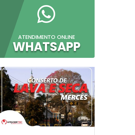

ATENDIMENTO ONLINE
WHATSAPP