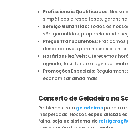
Profissionais Qualificados:
Nossa e
simpáticos e respeitosos, garantind
Serviço Garantido:
Todos os nossos
são garantidos, proporcionando seg
Preços Transparentes:
Praticamos p
desagradáveis para nossos clientes
Horários Flexíveis:
Oferecemos horár
agenda, facilitando o agendamento
Promoções Especiais:
Regularmente 
economizar ainda mais
Conserto de Geladeira na 
Problemas com
geladeiras
podem res
inesperadas. Nossos
especialistas
es
falha,
seja no sistema de
refrigeraçã
preservação dos seus alimentos.