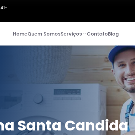
141-
Home
Quem Somos
Serviços
Contato
Blog
na Santa Candida