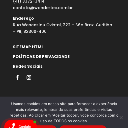
(41) 3372-3414
contato@wandertec.com.br
Endereço
Rua Wenceslau Cvintal, 222 – São Braz, Curitiba
– PR, 82300-400
SITEMAP.HTML
POLÍTICAS DE PRIVACIDADE
Redes Sociais
Usamos cookies em nosso site para fornecer a experiência
mais relevante, lembrando suas preferências e visitas
repetidas. Ao clicar em “Aceitar todos”, você concorda com o
Desenvolvido por Agência Microsenior | Websites e
uso de TODOS os cookies.
Posicionamento Google
Contato