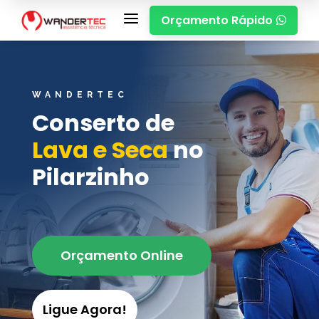
a
Orçamento Rápido

WANDERTEC
Conserto de
Lava e Seca
no
Pilarzinho
Orçamento Online
Ligue Agora!