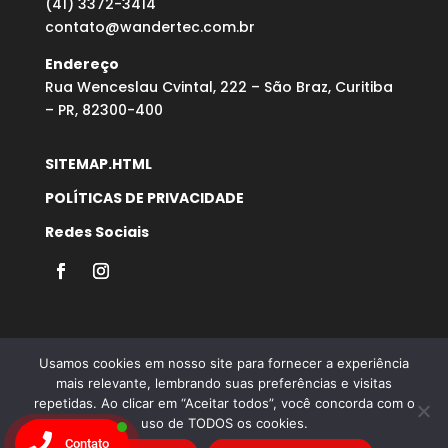
(41) 3372-3414
contato@wandertec.com.br
Endereço
Rua Wenceslau Cvintal, 222 – São Braz, Curitiba
– PR, 82300-400
SITEMAP.HTML
POLÍTICAS DE PRIVACIDADE
Redes Sociais
Usamos cookies em nosso site para fornecer a experiência
mais relevante, lembrando suas preferências e visitas
repetidas. Ao clicar em “Aceitar todos”, você concorda com o
Desenvolvido por Agência Microsenior | Websites e
uso de TODOS os cookies.
Posicionamento Google
Contato