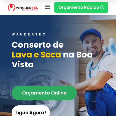
a
Orçamento Rápido

WANDERTEC
Conserto de
Lava e Seca
na Boa
Vista
Orçamento Online
Ligue Agora!