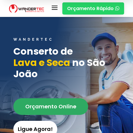
a
Orçamento Rápido

WANDERTEC
Conserto de
Lava e Seca
no São
João
Orçamento Online
Ligue Agora!