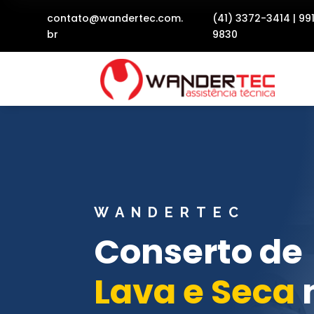
contato@wandertec.com.
(41) 3372-3414
|
99
br
9830
WANDERTEC
Conserto de
Lava e Seca