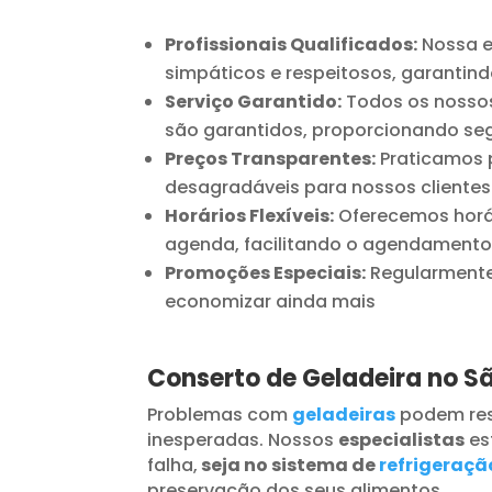
Profissionais Qualificados:
Nossa e
simpáticos e respeitosos, garantind
Serviço Garantido:
Todos os nossos
são garantidos, proporcionando seg
Preços Transparentes:
Praticamos p
desagradáveis para nossos clientes
Horários Flexíveis:
Oferecemos horár
agenda, facilitando o agendamento
Promoções Especiais:
Regularmente 
economizar ainda mais
Conserto de Geladeira no S
Problemas com
geladeiras
podem res
inesperadas. Nossos
especialistas
es
falha,
seja no sistema de
refrigeraçã
preservação dos seus alimentos.