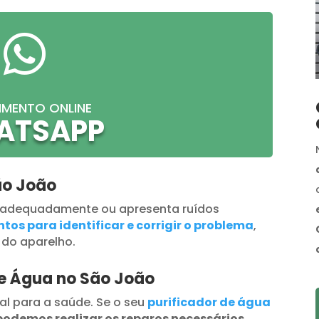

IMENTO ONLINE
ATSAPP
ão João
 adequadamente ou apresenta ruídos
tos para identificar e corrigir o problema
,
 do aparelho.
de Água no São João
al para a saúde. Se o seu
purificador de água
podemos realizar os reparos necessários