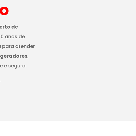
ão
erto de
20 anos de
a para atender
igeradores
,
e e segura.
O