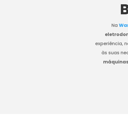
Na
Wan
eletrodo
experiência, 
às suas ne
máquinas 