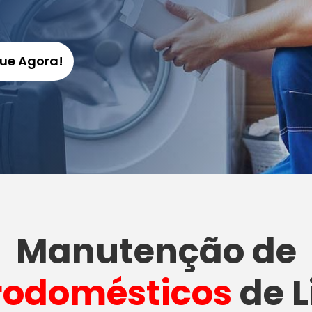
gue Agora!
Manutenção
de
rodomésticos
de L