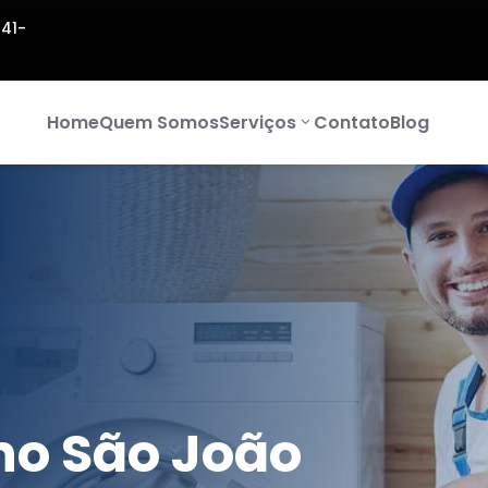
141-
Home
Quem Somos
Serviços
Contato
Blog
no São João