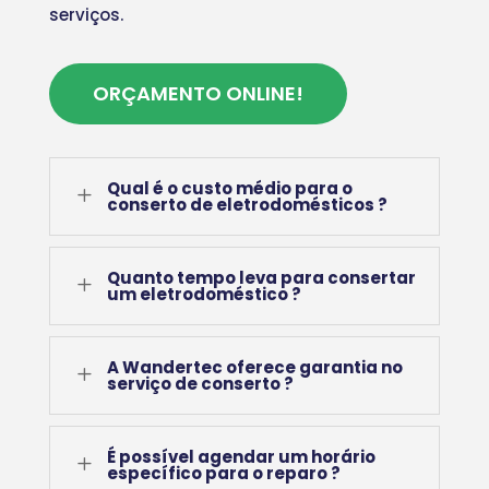
serviços.
ORÇAMENTO ONLINE!
Qual é o custo médio para o
L
conserto de eletrodomésticos ?
Quanto tempo leva para consertar
L
um eletrodoméstico ?
A Wandertec oferece garantia no
L
serviço de conserto ?
É possível agendar um horário
L
específico para o reparo ?