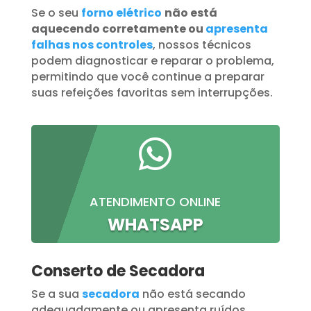
Se o seu
forno elétrico
não está
aquecendo corretamente ou
apresenta
falhas nos controles
, nossos técnicos
podem diagnosticar e reparar o problema,
permitindo que você continue a preparar
suas refeições favoritas sem interrupções.

ATENDIMENTO ONLINE
WHATSAPP
Conserto de Secadora
Se a sua
secadora
não está secando
adequadamente ou apresenta ruídos