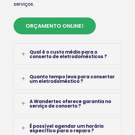
serviços.
ORÇAMENTO ONLINE!
Qual é o custo médio para o
L
conserto de eletrodomésticos ?
Quanto tempo leva para consertar
L
um eletrodoméstico ?
A Wandertec oferece garantia no
L
serviço de conserto ?
É possível agendar um horário
L
específico para o reparo ?