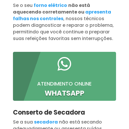
Se o seu
forno elétrico
não está
aquecendo corretamente ou
apresenta
falhas nos controles
, nossos técnicos
podem diagnosticar e reparar o problema,
permitindo que você continue a preparar
suas refeições favoritas sem interrupções.

ATENDIMENTO ONLINE
WHATSAPP
Conserto de Secadora
Se a sua
secadora
não está secando
adequadamente ou apresenta ruídos