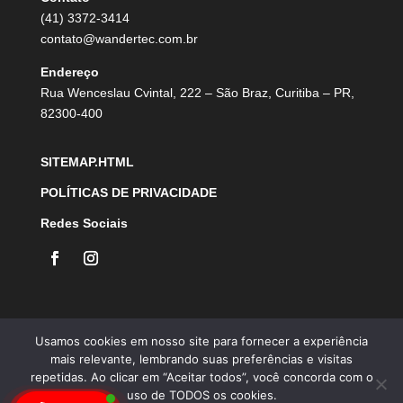
(41) 3372-3414
contato@wandertec.com.br
Endereço
Rua Wenceslau Cvintal, 222 – São Braz, Curitiba – PR,
82300-400
SITEMAP.HTML
POLÍTICAS DE PRIVACIDADE
Redes Sociais
Usamos cookies em nosso site para fornecer a experiência
mais relevante, lembrando suas preferências e visitas
repetidas. Ao clicar em “Aceitar todos”, você concorda com o
Desenvolvido por Agência Microsenior | Websites e Posicionamento
uso de TODOS os cookies.