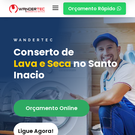
a
Orçamento Rápido

WANDERTEC
Conserto de
Lava e Seca
no Santo
Inacio
Orçamento Online
Ligue Agora!