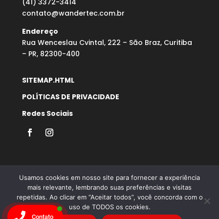
(41) 3372-3414
contato@wandertec.com.br
Endereço
Rua Wenceslau Cvintal, 222 – São Braz, Curitiba
– PR, 82300-400
SITEMAP.HTML
POLÍTICAS DE PRIVACIDADE
Redes Sociais
Usamos cookies em nosso site para fornecer a experiência
mais relevante, lembrando suas preferências e visitas
repetidas. Ao clicar em “Aceitar todos”, você concorda com o
Desenvolvido por Agência Microsenior | Websites e
uso de TODOS os cookies.
Posicionamento Google
Contato