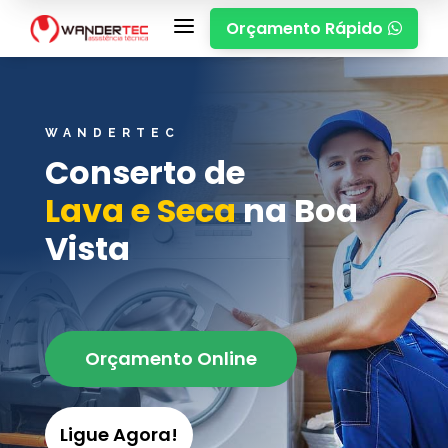
a
Orçamento Rápido

WANDERTEC
Conserto de
Lava e Seca
na Boa
Vista
Orçamento Online
Ligue Agora!