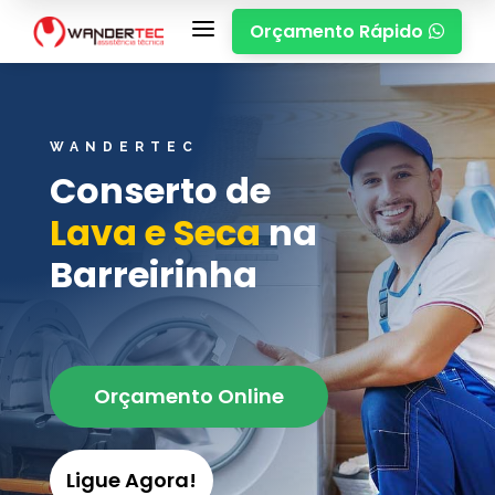
a
Orçamento Rápido

WANDERTEC
Conserto de
Lava e Seca
na
Barreirinha
Orçamento Online
Ligue Agora!