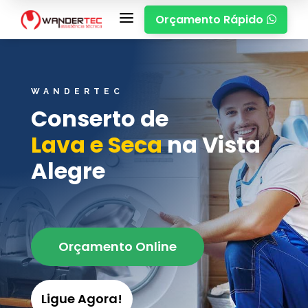
a
Orçamento Rápido

WANDERTEC
Conserto de
Lava e Seca
na Vista
Alegre
Orçamento Online
Ligue Agora!