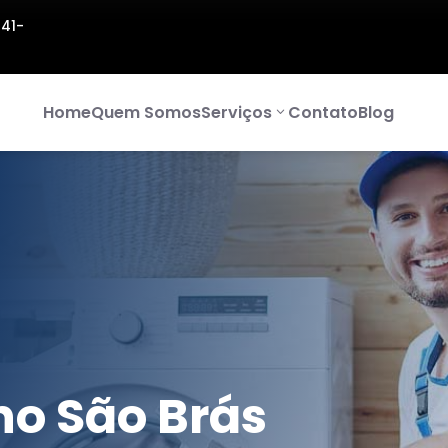
141-
Home
Quem Somos
Serviços
Contato
Blog
no São Brás