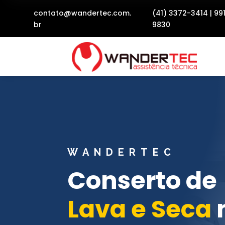
contato@wandertec.com.
(41) 3372-3414
|
99
br
9830
WANDERTEC
Conserto de
Lava e Seca