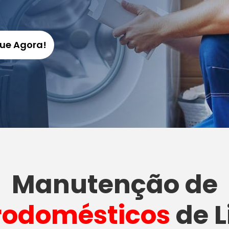
gue Agora!
Manutenção
de
rodomésticos
de L