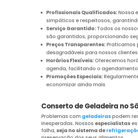
Profissionais Qualificados:
Nossa e
simpáticos e respeitosos, garantind
Serviço Garantido:
Todos os nossos
são garantidos, proporcionando seg
Preços Transparentes:
Praticamos p
desagradáveis para nossos clientes
Horários Flexíveis:
Oferecemos horár
agenda, facilitando o agendamento
Promoções Especiais:
Regularmente 
economizar ainda mais
Conserto de Geladeira no S
Problemas com
geladeiras
podem res
inesperadas. Nossos
especialistas
es
falha,
seja no sistema de
refrigeraçã
preservação dos seus alimentos.