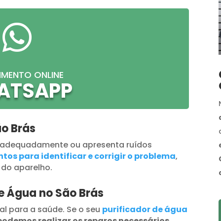

IMENTO ONLINE
ATSAPP
ão Brás
 adequadamente ou apresenta ruídos
tos para identificar e corrigir o problema
,
 do aparelho.
de Água no São Brás
al para a saúde. Se o seu
purificador de água
podemos realizar os reparos necessários