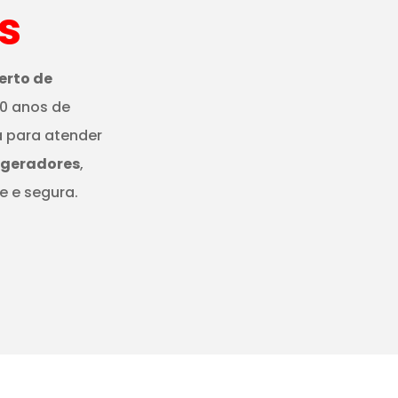
s
erto de
0 anos de
a para atender
igeradores
,
e e segura.