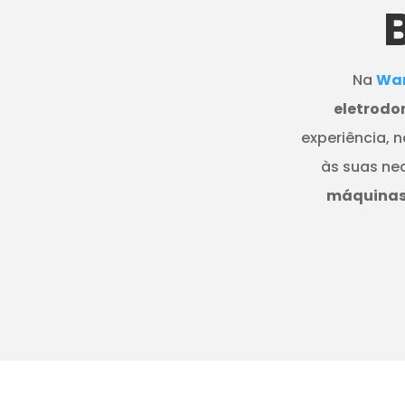
Na
Wan
eletrodo
experiência, 
às suas ne
máquinas 