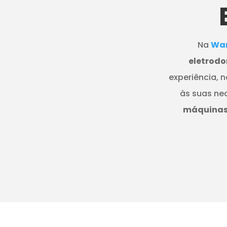
Na
Wan
eletrodo
experiência, 
às suas ne
máquinas 