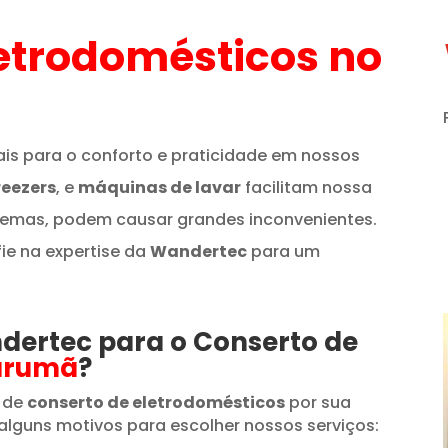
etrodomésticos
no
is para o conforto e praticidade em nossos
reezers
, e
máquinas de lavar
facilitam nossa
lemas, podem causar grandes inconvenientes.
fie na expertise da
Wandertec
para um
ndertec para o Conserto de
arumã
?
 de
conserto de eletrodomésticos
por sua
alguns motivos para escolher nossos serviços: