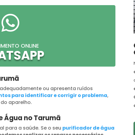

IMENTO ONLINE
ATSAPP
Tarumã
 adequadamente ou apresenta ruídos
tos para identificar e corrigir o problema
,
 do aparelho.
de Água no Tarumã
al para a saúde. Se o seu
purificador de água
podemos realizar os reparos necessários