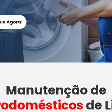
gue Agora!
Manutenção
de
rodomésticos
de L