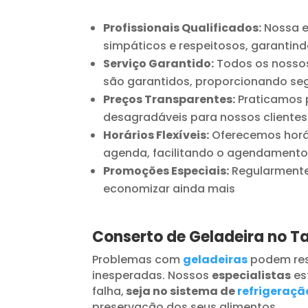
Profissionais Qualificados:
Nossa e
simpáticos e respeitosos, garantind
Serviço Garantido:
Todos os nossos
são garantidos, proporcionando seg
Preços Transparentes:
Praticamos p
desagradáveis para nossos clientes
Horários Flexíveis:
Oferecemos horár
agenda, facilitando o agendamento
Promoções Especiais:
Regularmente 
economizar ainda mais
Conserto de Geladeira no 
Problemas com
geladeiras
podem res
inesperadas. Nossos
especialistas
es
falha,
seja no sistema de
refrigeraçã
preservação dos seus alimentos.