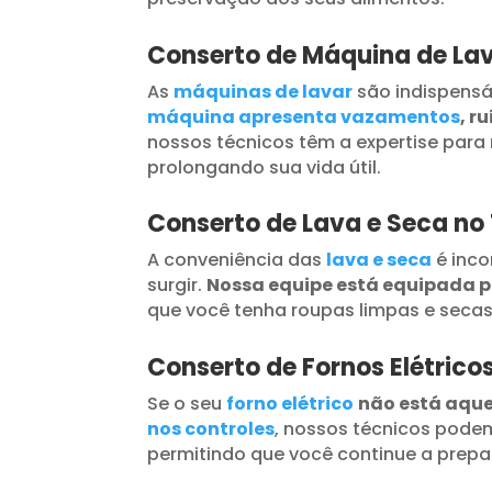
Conserto de Máquina de La
As
máquinas de lavar
são indispensá
máquina apresenta vazamentos
, r
nossos técnicos têm a expertise para 
prolongando sua vida útil.
Conserto de Lava e Seca n
A conveniência das
lava e seca
é inc
surgir.
Nossa equipe está equipada 
que você tenha roupas limpas e seca
Conserto de Fornos Elétric
Se o seu
forno elétrico
não está aqu
nos controles
, nossos técnicos podem
permitindo que você continue a prepar