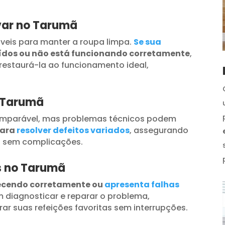
var no Tarumã
veis para manter a roupa limpa.
Se sua
uídos ou não está funcionando corretamente
,
restaurá-la ao funcionamento ideal,
o Tarumã
omparável, mas problemas técnicos podem
para
resolver defeitos variados
, assegurando
s sem complicações.
os no Tarumã
ecendo corretamente ou
apresenta falhas
 diagnosticar e reparar o problema,
ar suas refeições favoritas sem interrupções.