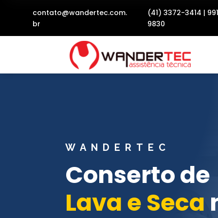
contato@wandertec.com.
(41) 3372-3414
|
99
br
9830
WANDERTEC
Conserto de
Lava e Seca