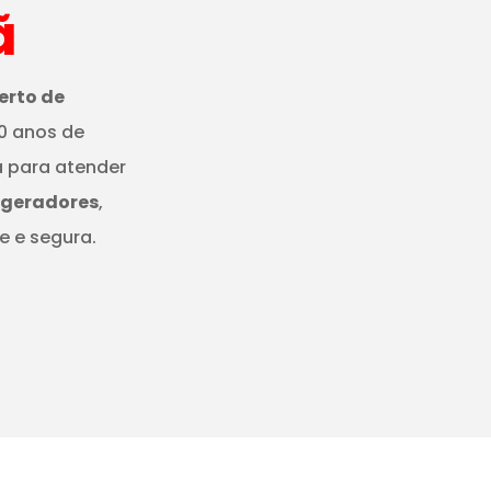
ã
erto de
0 anos de
a para atender
igeradores
,
e e segura.