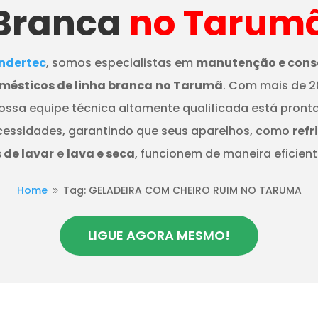
Branca
no Tarum
dertec
, somos especialistas em
manutenção e cons
mésticos de linha branca
no Tarumã
. Com mais de 2
nossa equipe técnica altamente qualificada está pront
cessidades, garantindo que seus aparelhos, como
refr
de lavar
e
lava e seca
, funcionem de maneira eficient
Home
Tag: GELADEIRA COM CHEIRO RUIM NO TARUMA
9
LIGUE AGORA MESMO!