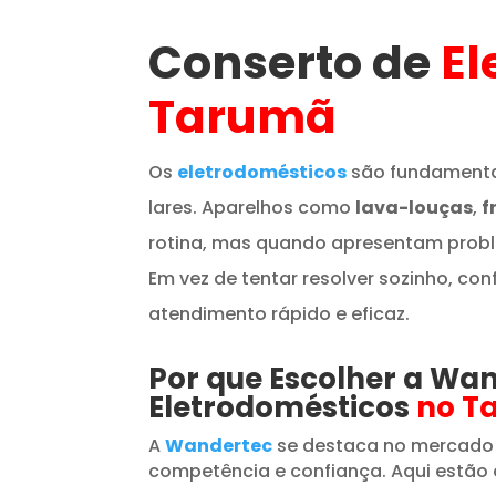
Conserto de
El
Tarumã
Os
eletrodomésticos
são fundamenta
lares. Aparelhos como
lava-louças
,
f
rotina, mas quando apresentam prob
Em vez de tentar resolver sozinho, con
atendimento rápido e eficaz.
Por que Escolher a Wa
Eletrodomésticos
no T
A
Wandertec
se destaca no mercado
competência e confiança. Aqui estão 