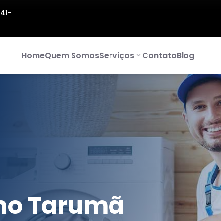
141-
Home
Quem Somos
Serviços
Contato
Blog
no Tarumã