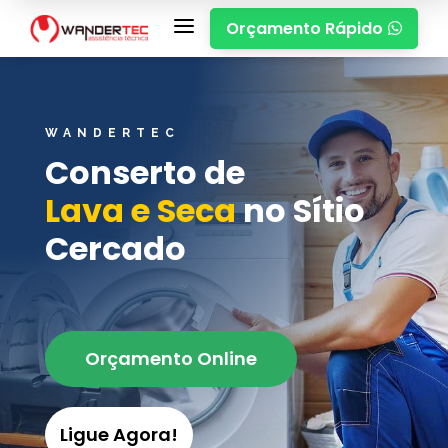
a
Orçamento Rápido

WANDERTEC
Conserto de
Lava e Seca
no Sítio
Cercado
Orçamento Online
Ligue Agora!