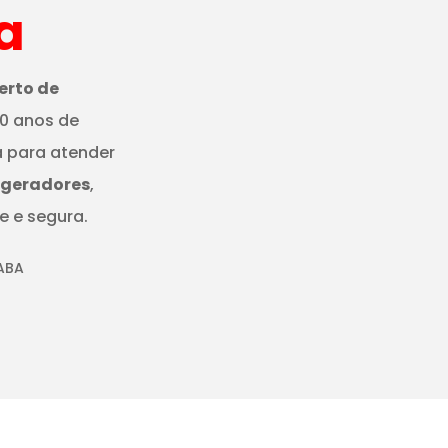
a
erto de
0 anos de
a para atender
igeradores
,
e e segura.
ABA