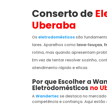
Conserto de
El
Uberaba
Os
eletrodomésticos
são fundamenta
lares. Aparelhos como
lava-louças
,
f
rotina, mas quando apresentam prob
Em vez de tentar resolver sozinho, con
atendimento rápido e eficaz.
Por que Escolher a Wa
Eletrodomésticos
no U
A
Wandertec
se destaca no mercado
competência e confiança. Aqui estão 