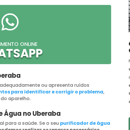

IMENTO ONLINE
ATSAPP
beraba
 adequadamente ou apresenta ruídos
tos para identificar e corrigir o problema
,
 do aparelho.
de Água no Uberaba
al para a saúde. Se o seu
purificador de água
podemos realizar os reparos necessários