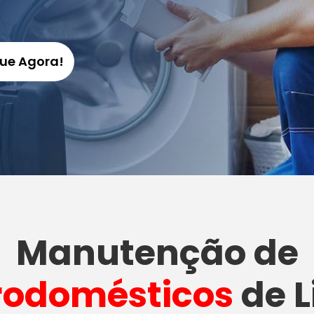
gue Agora!
Manutenção
de
rodomésticos
de L