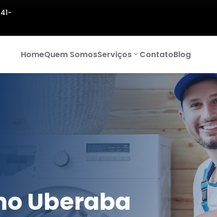
141-
Home
Quem Somos
Serviços
Contato
Blog
no Uberaba