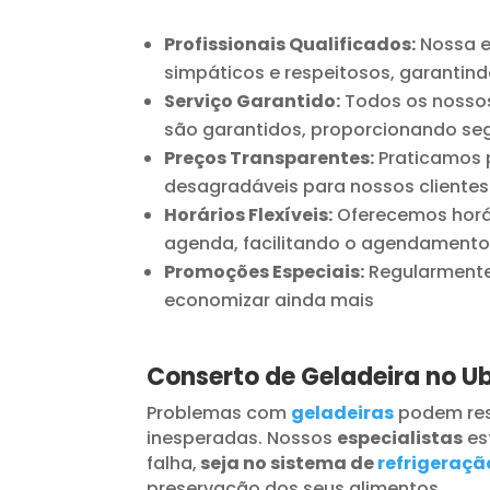
Profissionais Qualificados:
Nossa e
simpáticos e respeitosos, garantind
Serviço Garantido:
Todos os nossos
são garantidos, proporcionando seg
Preços Transparentes:
Praticamos p
desagradáveis para nossos clientes
Horários Flexíveis:
Oferecemos horár
agenda, facilitando o agendamento
Promoções Especiais:
Regularmente 
economizar ainda mais
Conserto de Geladeira no U
Problemas com
geladeiras
podem res
inesperadas. Nossos
especialistas
es
falha,
seja no sistema de
refrigeraçã
preservação dos seus alimentos.