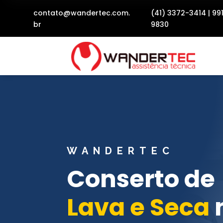
contato@wandertec.com.
(41) 3372-3414
|
99
br
9830
WANDERTEC
Conserto de
Lava e Seca