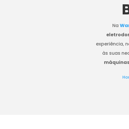
Na
Wan
eletrodo
experiência, 
às suas ne
máquinas 
Ho