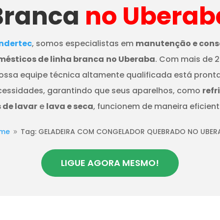
Branca
no Uberab
dertec
, somos especialistas em
manutenção e cons
mésticos de linha branca
no Uberaba
. Com mais de 2
nossa equipe técnica altamente qualificada está pront
cessidades, garantindo que seus aparelhos, como
refr
de lavar
e
lava e seca
, funcionem de maneira eficient
me
Tag: GELADEIRA COM CONGELADOR QUEBRADO NO UBER
9
LIGUE AGORA MESMO!