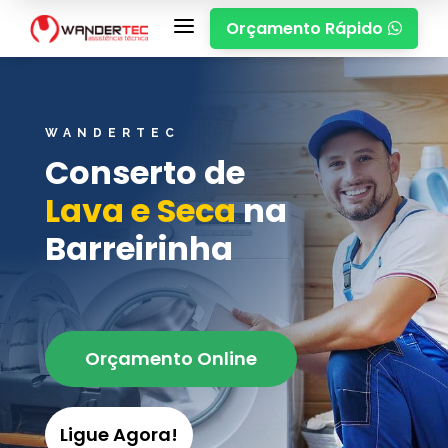
a
Orçamento Rápido

WANDERTEC
Conserto de
Lava e Seca
na
Barreirinha
Orçamento Online
Ligue Agora!