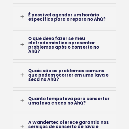
É possível agendar um horário
L
específico para o reparo no Ahú?
O que devo fazer se meu
eletrodoméstico apresentar
L
problemas após o conserto no
Ahú?
Quais são os problemas comuns
L
que podem ocorrer em uma lava e
seca no Ahú?
Quanto tempo leva para consertar
L
uma lava e seca no Ahú?
A Wandertec oferece garantia nos
L
serviços de conserto de lava e