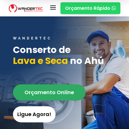
a
Orçamento Rápido

WANDERTEC
Conserto de
Lava e Seca
no Ahú
Orçamento Online
Ligue Agora!