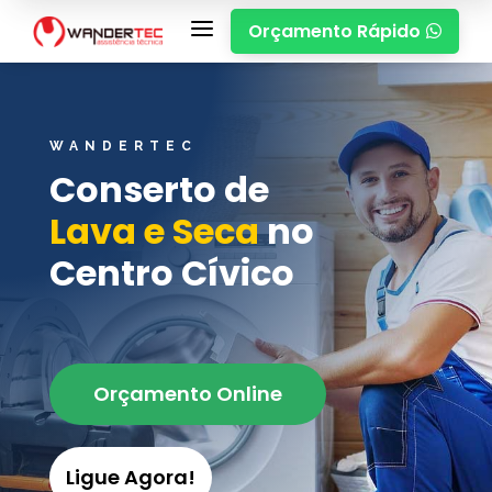
a
Orçamento Rápido

WANDERTEC
Conserto de
Lava e Seca
no
Centro Cívico
Orçamento Online
Ligue Agora!