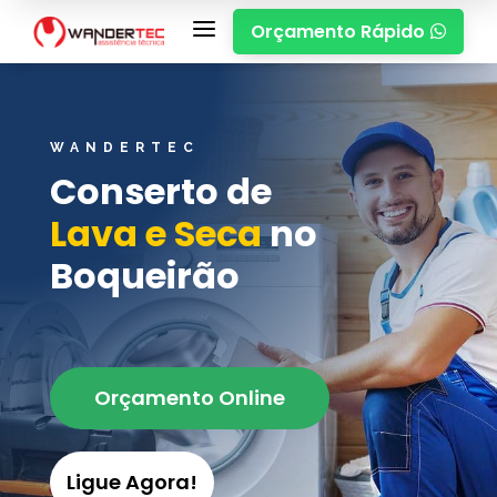
a
Orçamento Rápido

WANDERTEC
Conserto de
Lava e Seca
no
Boqueirão
Orçamento Online
Ligue Agora!