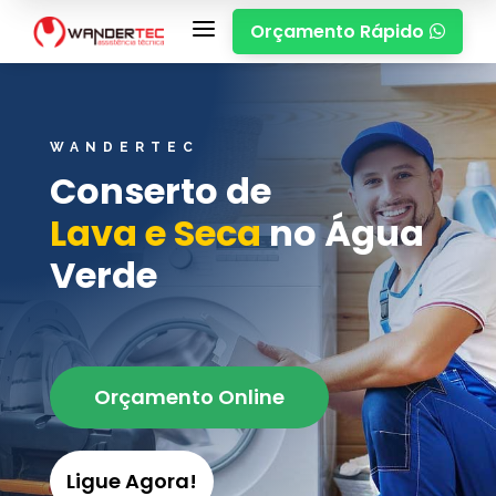
a
Orçamento Rápido

WANDERTEC
Conserto de
Lava e Seca
no Água
Verde
Orçamento Online
Ligue Agora!