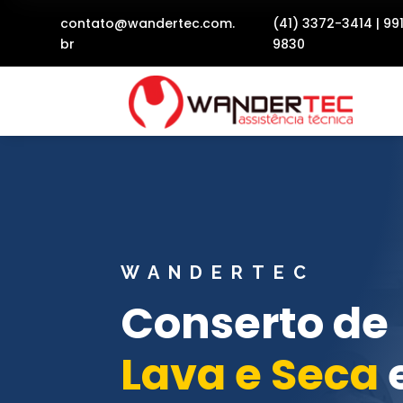
contato@wandertec.com.
(41) 3372-3414
|
99
br
9830
WANDERTEC
Conserto de
Lava e Seca