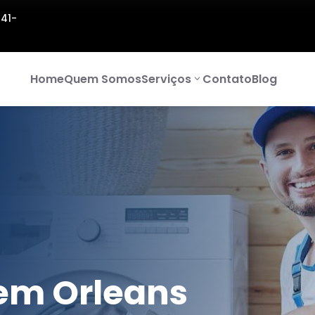
141-
Home
Quem Somos
Serviços
Contato
Blog
em Orleans