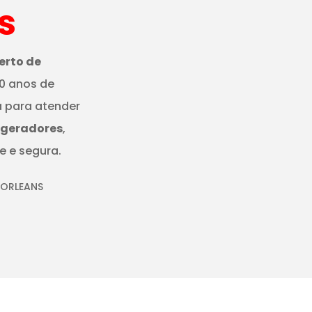
s
erto de
0 anos de
a para atender
igeradores
,
e e segura.
 ORLEANS