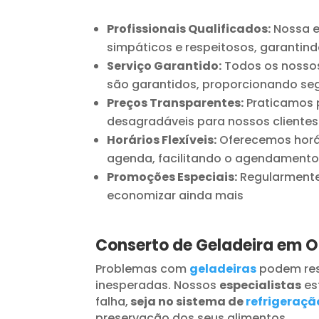
Profissionais Qualificados:
Nossa e
simpáticos e respeitosos, garantind
Serviço Garantido:
Todos os nossos
são garantidos, proporcionando seg
Preços Transparentes:
Praticamos p
desagradáveis para nossos clientes
Horários Flexíveis:
Oferecemos horár
agenda, facilitando o agendamento
Promoções Especiais:
Regularmente 
economizar ainda mais
Conserto de Geladeira em O
Problemas com
geladeiras
podem res
inesperadas. Nossos
especialistas
es
falha,
seja no sistema de
refrigeraçã
preservação dos seus alimentos.