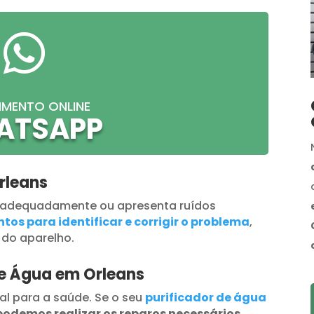

IMENTO ONLINE
ATSAPP
rleans
 adequadamente ou apresenta ruídos
tos para identificar e corrigir o problema
,
 do aparelho.
de Água em Orleans
al para a saúde. Se o seu
purificador de água
podemos realizar os reparos necessários