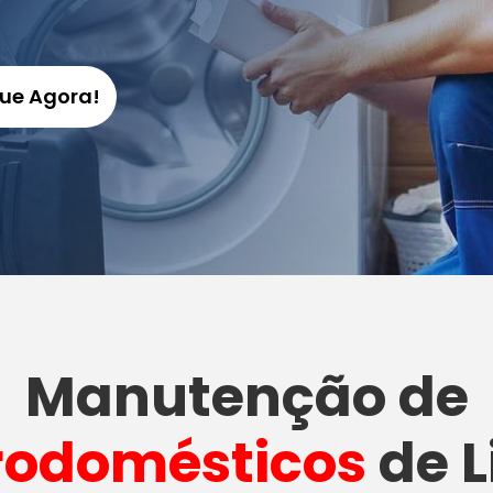
gue Agora!
Manutenção
de
rodomésticos
de L