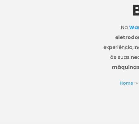
Na
Wan
eletrodo
experiência, 
às suas ne
máquinas 
Home
9