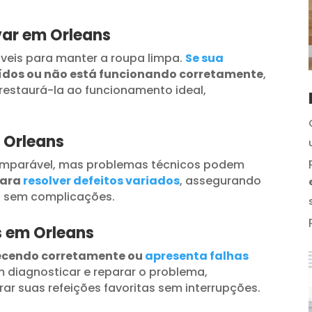
var em Orleans
veis para manter a roupa limpa.
Se sua
uídos ou não está funcionando corretamente
,
restaurá-la ao funcionamento ideal,
 Orleans
omparável, mas problemas técnicos podem
para
resolver defeitos variados
, assegurando
s sem complicações.
s em Orleans
ecendo corretamente ou
apresenta falhas
 diagnosticar e reparar o problema,
ar suas refeições favoritas sem interrupções.