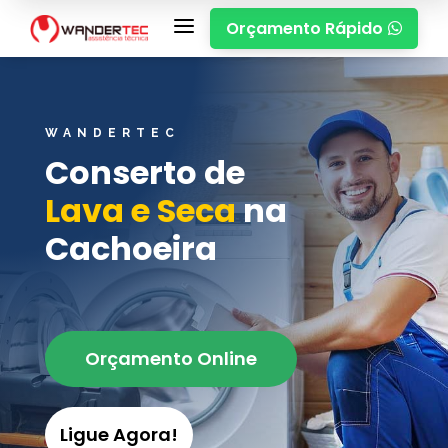
a
Orçamento Rápido

WANDERTEC
Conserto de
Lava e Seca
na
Cachoeira
Orçamento Online
Ligue Agora!