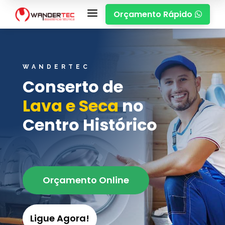
a
Orçamento Rápido

WANDERTEC
Conserto de
Lava e Seca
no
Centro Histórico
Orçamento Online
Ligue Agora!