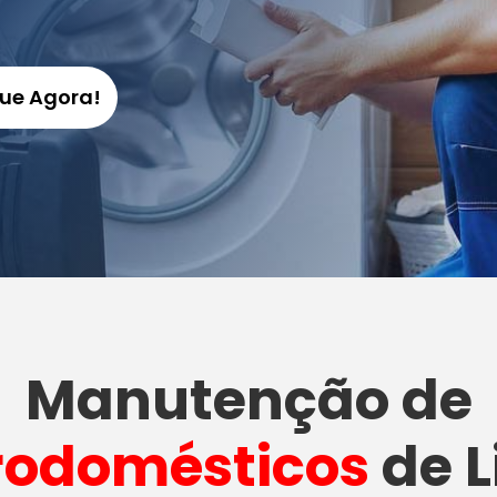
gue Agora!
Manutenção
de
rodomésticos
de L