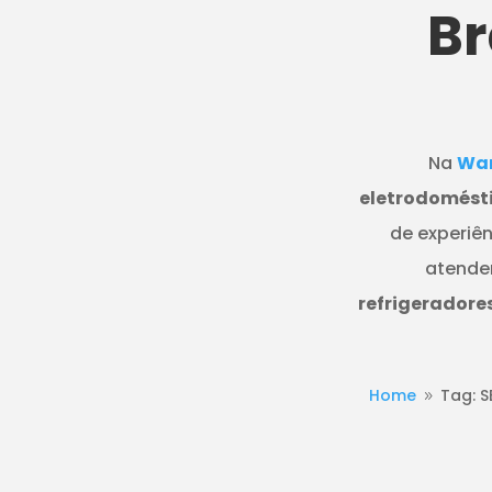
B
Na
Wan
eletrodomésti
de experiên
atende
refrigeradore
Home
Tag: 
9