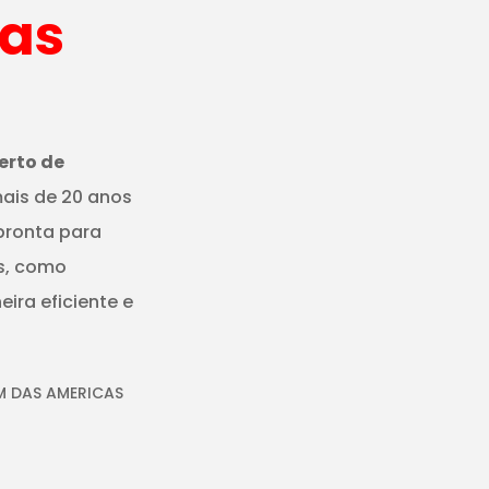
das
erto de
ais de 20 anos
 pronta para
s, como
ira eficiente e
M DAS AMERICAS