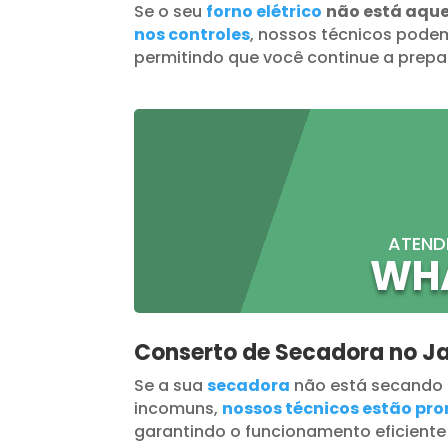
Se o seu
forno elétrico
não está aqu
nos controles
, nossos técnicos podem
permitindo que você continue a prepar
ATEND
WH
Conserto de Secadora no J
Se a sua
secadora
não está secando
incomuns,
nossos técnicos estão pron
garantindo o funcionamento eficiente