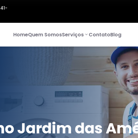
141-
Home
Quem Somos
Serviços
Contato
Blog
no Jardim das Amé