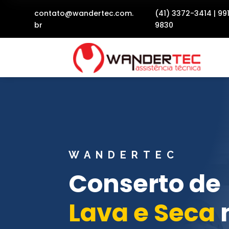
contato@wandertec.com.
(41) 3372-3414
|
99
br
9830
WANDERTEC
Conserto de
Lava e Seca