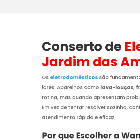
Conserto de
El
Jardim das Am
Os
eletrodomésticos
são fundamenta
lares. Aparelhos como
lava-louças
,
f
rotina, mas quando apresentam prob
Em vez de tentar resolver sozinho, con
atendimento rápido e eficaz.
Por que Escolher a Wa