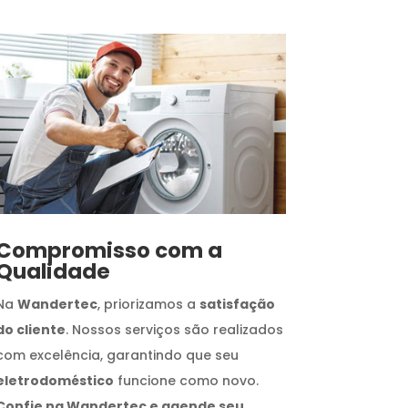
Compromisso com a
Qualidade
Na
Wandertec
, priorizamos a
satisfação
do cliente
. Nossos serviços são realizados
com excelência, garantindo que seu
eletrodoméstico
funcione como novo.
Confie na Wandertec e agende seu