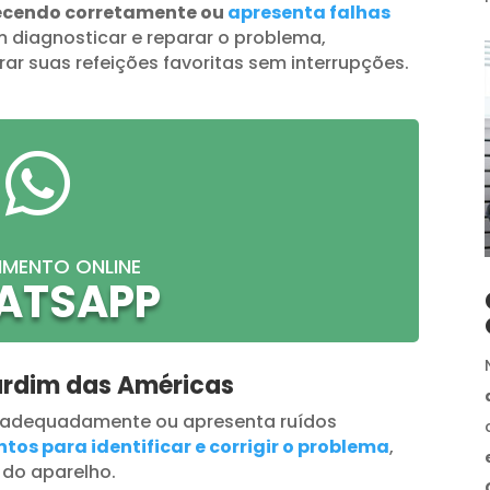
ecendo corretamente ou
apresenta falhas
 diagnosticar e reparar o problema,
ar suas refeições favoritas sem interrupções.

IMENTO ONLINE
ATSAPP
ardim das Américas
 adequadamente ou apresenta ruídos
tos para identificar e corrigir o problema
,
 do aparelho.