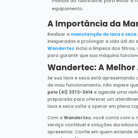
manual do fabricante, para evitar a
equipamento.
A Importância da Ma
Realizar a
manutenção de lava e seca
inesperadas e prolongar a vida útil do
Wandertec
inclui a limpeza dos filtro
para garantir que sua máquina funcion
Wandertec: A Melhor 
Se sua lava e seca está apresentando
de mau funcionamento, não espere que
pelo (41) 3372-3414
e agende uma visit
preparada para oferecer um atendimento
lava e seca volte a operar em plena c
Com a
Wandertec
, você conta com o
serviço confiável e soluções duradour
apresentar. Confie em quem entende d