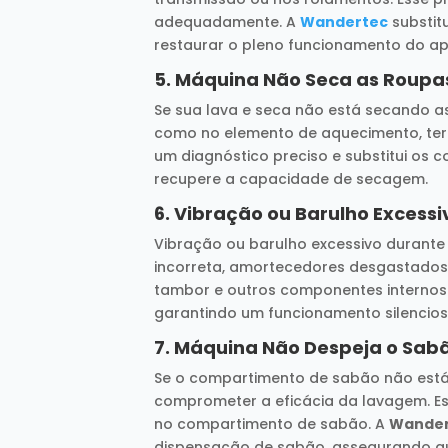
adequadamente. A
Wandertec
substit
restaurar o pleno funcionamento do ap
5.
Máquina Não Seca as Roupa
Se sua lava e seca não está secando a
como no elemento de aquecimento, ter
um diagnóstico preciso e substitui os
recupere a capacidade de secagem.
6.
Vibração ou Barulho Excessi
Vibração ou barulho excessivo durante
incorreta, amortecedores desgastados
tambor e outros componentes internos.
garantindo um funcionamento silencioso
7.
Máquina Não Despeja o Sab
Se o compartimento de sabão não est
comprometer a eficácia da lavagem. E
no compartimento de sabão. A
Wande
dispensação de sabão, assegurando que