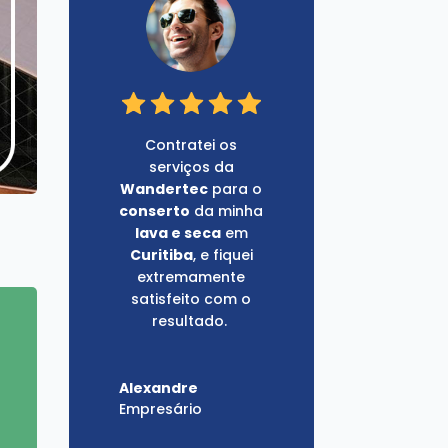
Contratei os
serviços da
Wandertec
para o
conserto
da minha
lava e seca
em
Curitiba
, e fiquei
extremamente
satisfeito com o
resultado.
Alexandre
Empresário