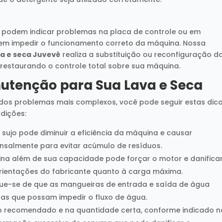
o podem indicar problemas na placa de controle ou em
dem impedir o funcionamento correto da máquina. Nossa
va e seca Juvevê
realiza a substituição ou reconfiguração d
e restaurando o controle total sobre sua máquina.
utenção para Sua Lava e Seca
dos problemas mais complexos, você pode seguir estas dic
dições:
o sujo pode diminuir a eficiência da máquina e causar
salmente para evitar acúmulo de resíduos.
na além de sua capacidade pode forçar o motor e danifica
orientações do fabricante quanto à carga máxima.
que-se de que as mangueiras de entrada e saída de água
as que possam impedir o fluxo de água.
ão recomendado e na quantidade certa, conforme indicado n