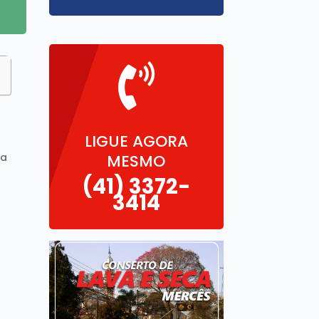

LIGUE AGORA
MESMO
ra
m
(41)
3372-
3414