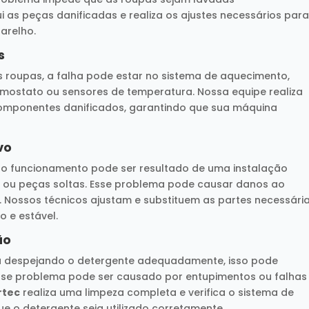
ui as peças danificadas e realiza os ajustes necessários par
arelho.
s
s roupas, a falha pode estar no sistema de aquecimento,
mostato ou sensores de temperatura. Nossa equipe realiza
 componentes danificados, garantindo que sua máquina
vo
 o funcionamento pode ser resultado de uma instalação
 ou peças soltas. Esse problema pode causar danos ao
 Nossos técnicos ajustam e substituem as partes necessária
 e estável.
ão
á despejando o detergente adequadamente, isso pode
sse problema pode ser causado por entupimentos ou falhas
rtec
realiza uma limpeza completa e verifica o sistema de
 o detergente seja utilizado corretamente.