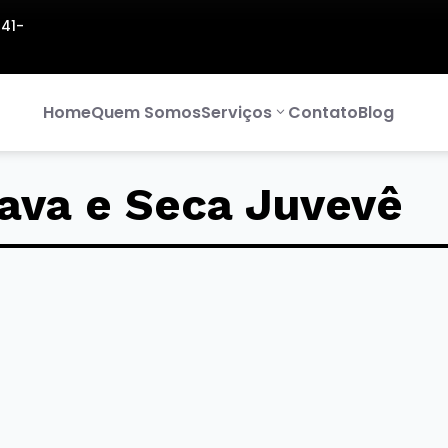
141-
Home
Quem Somos
Serviços
Contato
Blog
ava e Seca Juvevê