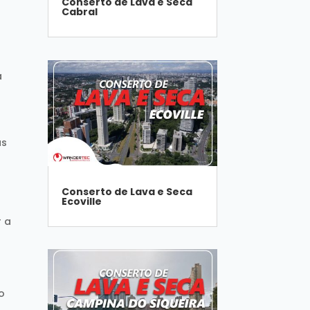
Conserto de Lava e Seca
Cabral
a
as
Conserto de Lava e Seca
Ecoville
r a
o