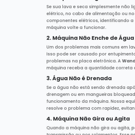
Se sua lava e seca simplesmente não li
elétrico, no cabo de alimentação ou no
componentes elétricos, identificando a
máquina volte a funcionar.
2.
Máquina Não Enche de Água
Um dos problemas mais comuns em lav
Isso pode ser causado por entupimentos
problemas na placa eletrônica. A
Wand
máquina receba a quantidade correta 
3.
Água Não é Drenada
Se a água não está sendo drenada apó
drenagem ou em mangueiras bloqueadas
funcionamento da máquina. Nossa equ
resolve o problema com rapidez, evita
4.
Máquina Não Gira ou Agita
Quando a máquina não gira ou agita, po
transmissão ou nos rolamentos. Esse 