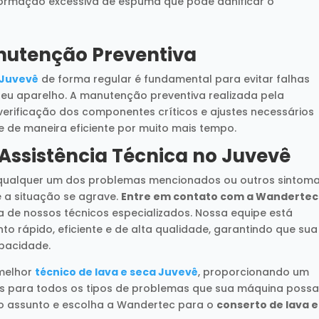
 formação excessiva de espuma que pode danificar o
nutenção Preventiva
 Juvevê
de forma regular é fundamental para evitar falhas
 seu aparelho. A manutenção preventiva realizada pela
s, verificação dos componentes críticos e ajustes necessários
e de maneira eficiente por muito mais tempo.
Assistência Técnica no Juvevê
 qualquer um dos problemas mencionados ou outros sintom
 a situação se agrave.
Entre em contato com a Wandertec
a de nossos técnicos especializados. Nossa equipe está
 rápido, eficiente e de alta qualidade, garantindo que sua
apacidade.
 melhor
técnico de lava e seca Juvevê
, proporcionando um
as para todos os tipos de problemas que sua máquina poss
o assunto e escolha a Wandertec para o
conserto de lava e