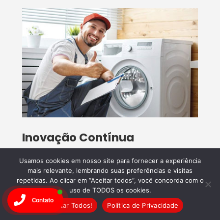
Inovação Contínua
Comprometidos com a
inovação
, utilizamos as
Usamos cookies em nosso site para fornecer a experiência
mais recentes tecnologias para diagnosticar e
mais relevante, lembrando suas preferências e visitas
repetidas. Ao clicar em “Aceitar todos”, você concorda com o
reparar
eletrodomésticos
, proporcionando
uso de TODOS os cookies.
soluções rápidas e eficazes para qualquer
Contato
Aceitar Todos!
Política de Privacidade
problema.