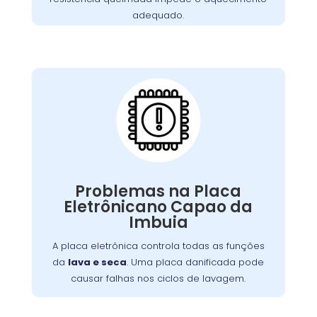
adequado.
Placa Eletrônica
Queimada:
A placa eletrônica controla todas as funções
. Uma placa danificada pode
lava e seca
da
Problemas na Placa
causar falhas nos ciclos de lavagem, secagem,
Eletrônicano Capao da
Problemas
ou na interface de controle.
Imbuia
ou picos de energia são causas
elétricos
comuns. A reparação ou substituição garante
A placa eletrônica controla todas as funções
o controle adequado das funções da máquina.
da
lava e seca
. Uma placa danificada pode
causar falhas nos ciclos de lavagem.