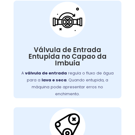
Válvula de Entrada de
Água Entupida
A válvula de entrada regula o fluxo de água
. Quando entupida, a
lava e seca
para a
Válvula de Entrada
máquina pode apresentar erros no
Entupida no Capao da
enchimento ou não iniciar o ciclo de lavagem.
Imbuia
Detritos e depósitos de minerais são causas
comuns. Limpeza ou substituição da válvula é
A
válvula de entrada
regula o fluxo de água
necessária para o fluxo adequado de água.
para a
lava e seca
. Quando entupida, a
máquina pode apresentar erros no
enchimento.