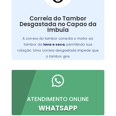
Correia do Tambor
Desgastada:
Correia do Tambor
Nossos técnicos podem diagnosticar e reparar
Desgastada no Capao da
o problema, permitindo que você continue a
Imbuia
preparar suas refeições favoritas sem
interrupções.
A correia do tambor conecta o motor ao
tambor da
lava e seca
, permitindo sua
rotação. Uma correia desgastada impede que
o tambor gire.

ATENDIMENTO ONLINE
WHATSAPP