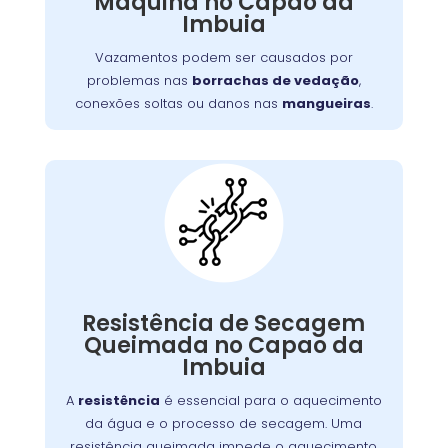
Máquina no Capao da
,
lava e seca
Além de afetar o desempenho da
Imbuia
vazamentos podem causar danos ao piso e
aumentar o consumo de água.
Vazamentos podem ser causados por
problemas nas
borrachas de vedação
,
conexões soltas ou danos nas
mangueiras
.
Máquina Com
Resistência
Queimada:
A resistência de secagem é responsável pelo
Resistência de Secagem
. Se
lava e seca
aquecimento do ar dentro da
Queimada no Capao da
queimada, a máquina não seca as roupas
Imbuia
adequadamente. Isso pode ocorrer por
desgaste, sobrecarga ou acúmulo de fiapos.
A
resistência
é essencial para o aquecimento
Substituir a resistência é crucial para
da água e o processo de secagem. Uma
restabelecer a função de secagem.
resistência queimada impede o aquecimento