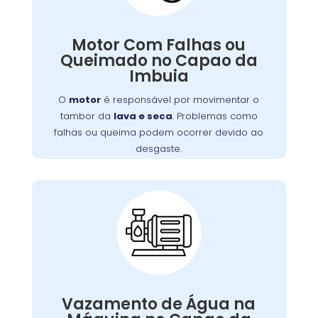
Queimado:
é responsável por movimentar o
motor
O
Motor Com Falhas ou
. Problemas como
lava e seca
tambor da
Queimado no Capao da
falhas ou queima podem ocorrer devido ao
Imbuia
desgaste, sobrecarga ou falta de manutenção.
Isso resulta em mau funcionamento ou parada
O
motor
é responsável por movimentar o
completa do aparelho.
tambor da
lava e seca
. Problemas como
falhas ou queima podem ocorrer devido ao
desgaste.
Vazamento de Água
na Máquina de Lavar:
Vazamentos podem ser causados por
,
borrachas de vedação
problemas nas
Vazamento de Água na
.
mangueiras
conexões soltas ou danos nas