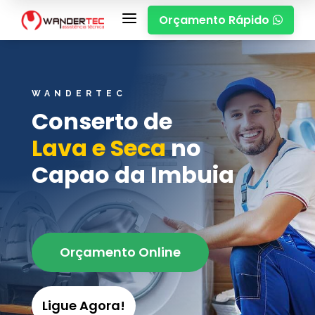
a
Orçamento Rápido

WANDERTEC
Conserto de
Lava e Seca
no
Capao da Imbuia
Orçamento Online
Ligue Agora!