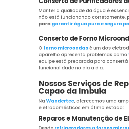
Conserto de Purificadores 
Manter a qualidade da água é essenci
não está funcionando corretamente,
para
garantir água pura e segura pa
Conserto de Forno Microon
O
forno microondas
é um dos eletrod
aparelho apresenta problemas como
equipe está preparada para consertá-
funcionalidade no dia a dia.
Nossos Serviços de Rep
Capao da Imbuia
Na
Wandertec
, oferecemos uma ampl
eletrodomésticos em ótimo estado:
Reparos e Manutenção de E
Desde
refrigeradores
a
fornos micr