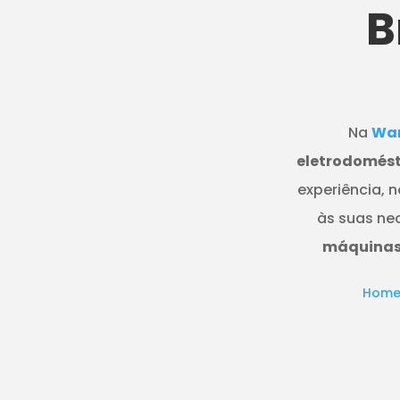
B
Na
Wan
eletrodomést
experiência, 
às suas ne
máquinas 
Hom