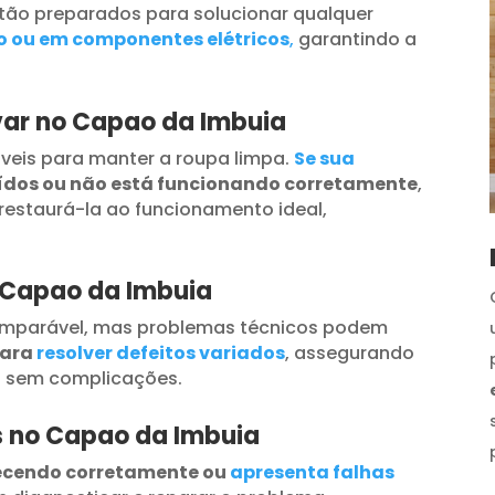
tão preparados para solucionar qualquer
o ou em componentes elétricos
,
garantindo a
var no Capao da Imbuia
veis para manter a roupa limpa.
Se sua
uídos ou não está funcionando corretamente
,
restaurá-la ao funcionamento ideal,
 Capao da Imbuia
omparável, mas problemas técnicos podem
para
resolver defeitos variados
, assegurando
s sem complicações.
os no Capao da Imbuia
ecendo corretamente ou
apresenta falhas