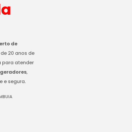
da
erto de
 de 20 anos de
a para atender
igeradores
,
e e segura.
IMBUIA