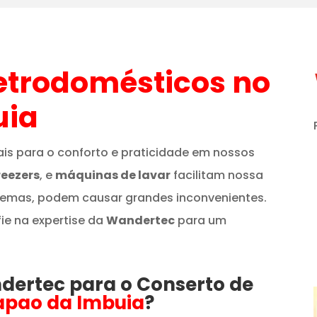
etrodomésticos
no
uia
is para o conforto e praticidade em nossos
reezers
, e
máquinas de lavar
facilitam nossa
lemas, podem causar grandes inconvenientes.
fie na expertise da
Wandertec
para um
ndertec para o Conserto de
apao da Imbuia
?