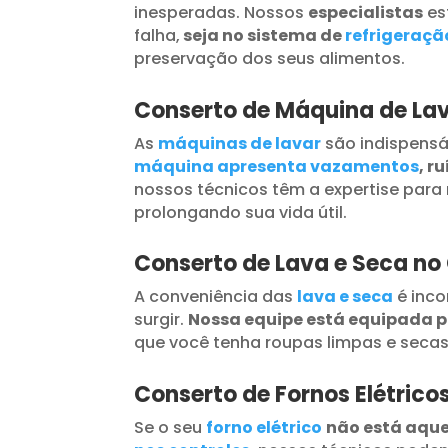
inesperadas. Nossos
especialistas
es
falha,
seja no sistema de
refrigeraçã
preservação dos seus alimentos.
Conserto de Máquina de La
As
máquinas de lavar
são indispensá
máquina apresenta vazamentos
, r
nossos técnicos têm a expertise para 
prolongando sua vida útil.
Conserto de Lava e Seca no
A conveniência das
lava e seca
é inc
surgir.
Nossa equipe está equipada 
que você tenha roupas limpas e seca
Conserto de Fornos Elétric
Se o seu
forno elétrico
não está aqu