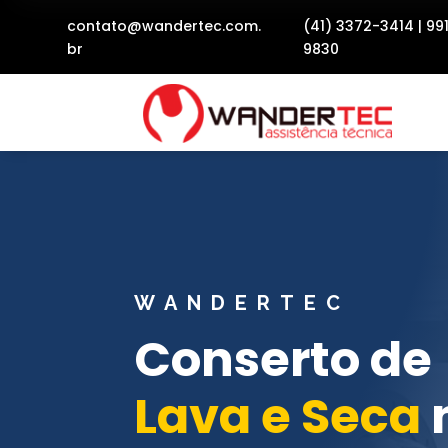
contato@wandertec.com.
(41) 3372-3414
|
99
br
9830
WANDERTEC
Conserto de
Lava e Seca