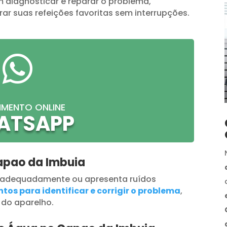
 diagnosticar e reparar o problema,
ar suas refeições favoritas sem interrupções.

IMENTO ONLINE
ATSAPP
apao da Imbuia
 adequadamente ou apresenta ruídos
tos para identificar e corrigir o problema
,
 do aparelho.