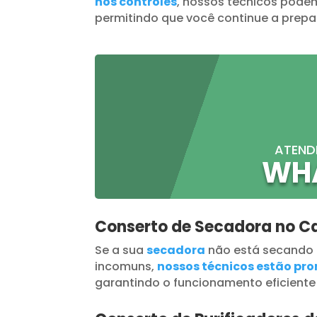
nos controles
, nossos técnicos podem
permitindo que você continue a prepar
ATEND
WH
Conserto de Secadora no C
Se a sua
secadora
não está secando
incomuns,
nossos técnicos estão pron
garantindo o funcionamento eficiente