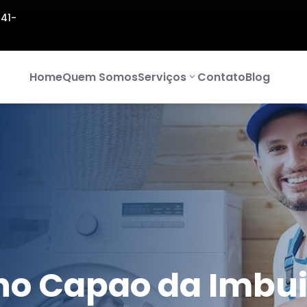
141-
Home
Quem Somos
Serviços
Contato
Blog
no Capao da Imbu