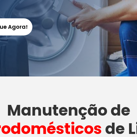
gue Agora!
Manutenção
de
rodomésticos
de L