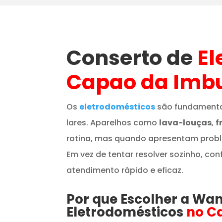
Conserto de
El
Capao da Imb
Os
eletrodomésticos
são fundamenta
lares. Aparelhos como
lava-louças
,
f
rotina, mas quando apresentam prob
Em vez de tentar resolver sozinho, con
atendimento rápido e eficaz.
Por que Escolher a Wa
Eletrodomésticos
no C