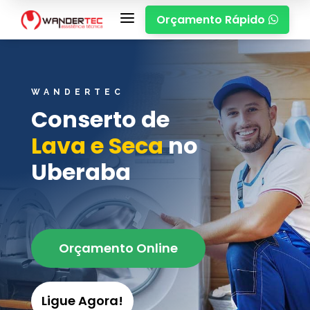
a
Orçamento Rápido

WANDERTEC
Conserto de
Lava e Seca
no
Uberaba
Orçamento Online
Ligue Agora!