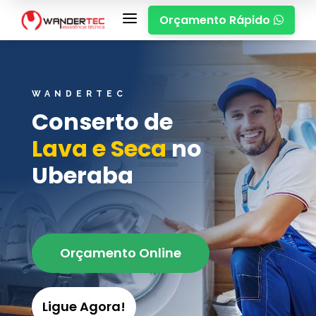
a
Orçamento Rápido

WANDERTEC
Conserto de
Lava e Seca
no
Uberaba
Orçamento Online
Ligue Agora!