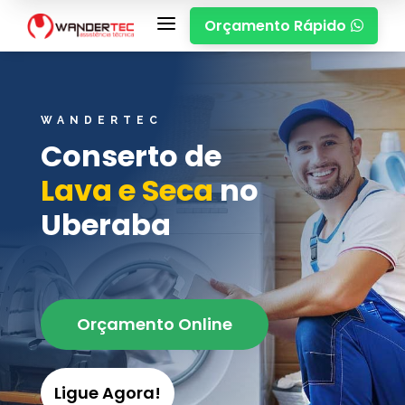
a
Orçamento Rápido

WANDERTEC
Conserto de
Lava e Seca
no
Uberaba
Orçamento Online
Ligue Agora!