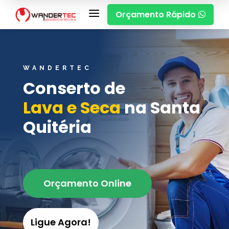
a
Orçamento Rápido

WANDERTEC
Conserto de
Lava e Seca
na Santa
Quitéria
Orçamento Online
Ligue Agora!