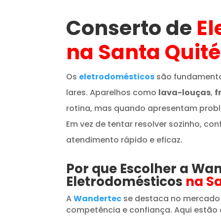
Conserto de
El
na Santa Quité
Os
eletrodomésticos
são fundamenta
lares. Aparelhos como
lava-louças
,
f
rotina, mas quando apresentam prob
Em vez de tentar resolver sozinho, con
atendimento rápido e eficaz.
Por que Escolher a Wa
Eletrodomésticos
na Sa
A
Wandertec
se destaca no mercado
competência e confiança. Aqui estão 