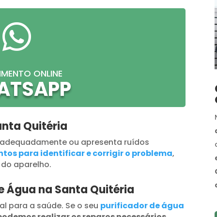

IMENTO ONLINE
ATSAPP
nta Quitéria
 adequadamente ou apresenta ruídos
tos para identificar e corrigir o problema
,
 do aparelho.
e Água na Santa Quitéria
al para a saúde. Se o seu
purificador de água
podemos realizar os reparos necessários