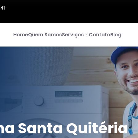
141-
Home
Quem Somos
Serviços
Contato
Blog
a Santa Quitéria