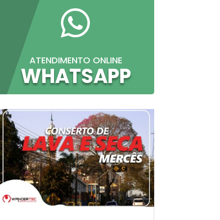

ATENDIMENTO ONLINE
WHATSAPP