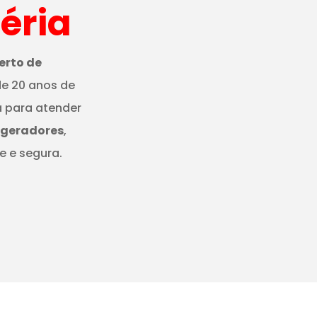
éria
erto de
e 20 anos de
a para atender
igeradores
,
e e segura.