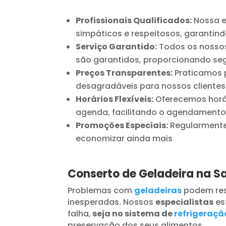
Profissionais Qualificados:
Nossa e
simpáticos e respeitosos, garantind
Serviço Garantido:
Todos os nossos
são garantidos, proporcionando seg
Preços Transparentes:
Praticamos p
desagradáveis para nossos clientes
Horários Flexíveis:
Oferecemos horár
agenda, facilitando o agendamento
Promoções Especiais:
Regularmente 
economizar ainda mais
Conserto de Geladeira na S
Problemas com
geladeiras
podem res
inesperadas. Nossos
especialistas
es
falha,
seja no sistema de
refrigeraçã
preservação dos seus alimentos.