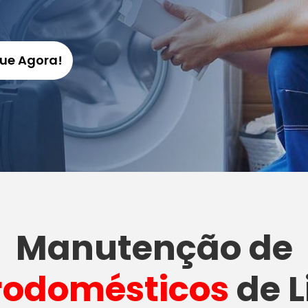
gue Agora!
Manutenção
de
rodomésticos
de L