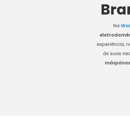
Bra
Na
Wan
eletrodomés
experiência, 
às suas ne
máquinas 