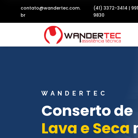
contato@wandertec.com.
(41) 3372-3414
|
99
br
9830
WANDERTEC
Conserto de
Lava e Seca
n