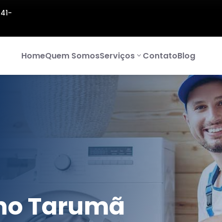
141-
Home
Quem Somos
Serviços
Contato
Blog
no Tarumã