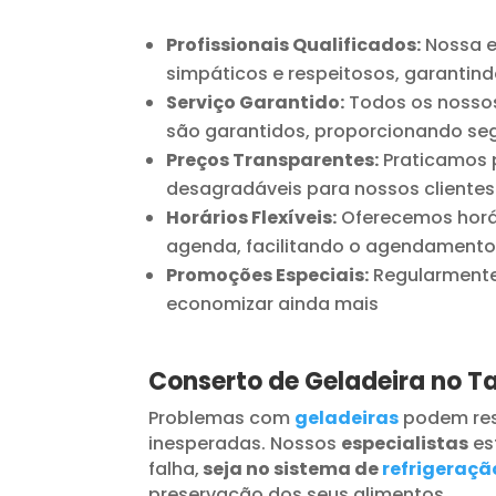
Profissionais Qualificados:
Nossa e
simpáticos e respeitosos, garantind
Serviço Garantido:
Todos os nossos
são garantidos, proporcionando seg
Preços Transparentes:
Praticamos p
desagradáveis para nossos clientes
Horários Flexíveis:
Oferecemos horár
agenda, facilitando o agendamento
Promoções Especiais:
Regularmente 
economizar ainda mais
Conserto de Geladeira no 
Problemas com
geladeiras
podem res
inesperadas. Nossos
especialistas
es
falha,
seja no sistema de
refrigeraçã
preservação dos seus alimentos.