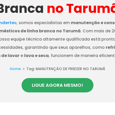
Branca
no Tarum
dertec
, somos especialistas em
manutenção e cons
mésticos de linha branca
no Tarumã
. Com mais de 2
nossa equipe técnica altamente qualificada está pront
cessidades, garantindo que seus aparelhos, como
refr
de lavar
e
lava e seca
, funcionem de maneira eficient
Home
Tag: MANUTENÇÃO DE FREEZER NO TARUMÃ
9
LIGUE AGORA MESMO!