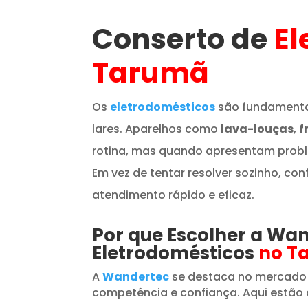
Conserto de
El
Tarumã
Os
eletrodomésticos
são fundamenta
lares. Aparelhos como
lava-louças
,
f
rotina, mas quando apresentam prob
Em vez de tentar resolver sozinho, con
atendimento rápido e eficaz.
Por que Escolher a Wa
Eletrodomésticos
no T
A
Wandertec
se destaca no mercado
competência e confiança. Aqui estão 