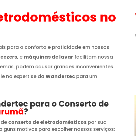
etrodomésticos
no
is para o conforto e praticidade em nossos
reezers
, e
máquinas de lavar
facilitam nossa
lemas, podem causar grandes inconvenientes.
fie na expertise da
Wandertec
para um
ndertec para o Conserto de
arumã
?
 de
conserto de eletrodomésticos
por sua
alguns motivos para escolher nossos serviços: