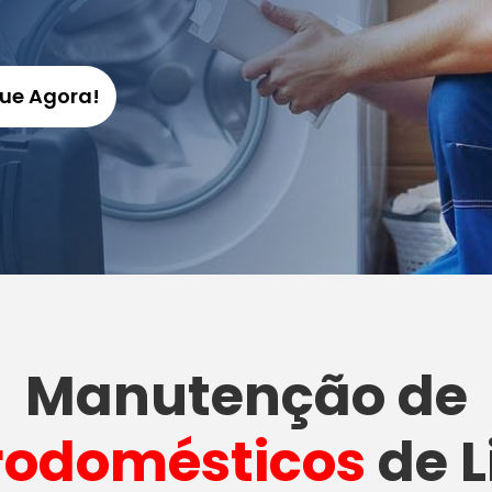
gue Agora!
Manutenção
de
rodomésticos
de L