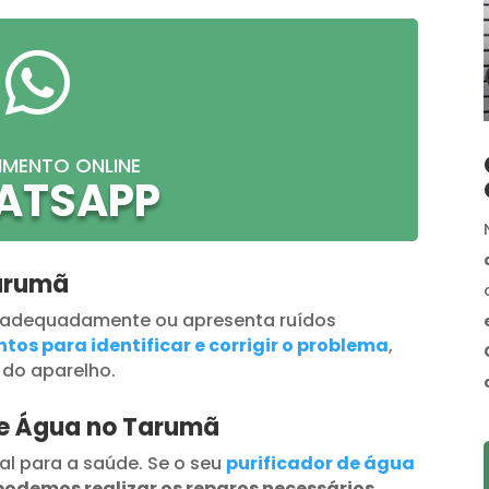

IMENTO ONLINE
ATSAPP
Tarumã
 adequadamente ou apresenta ruídos
tos para identificar e corrigir o problema
,
 do aparelho.
de Água no Tarumã
al para a saúde. Se o seu
purificador de água
podemos realizar os reparos necessários