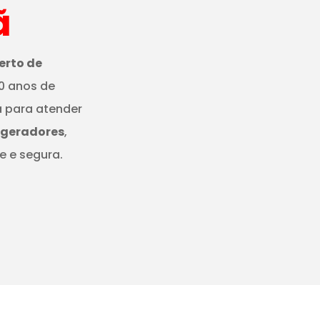
ã
erto de
0 anos de
a para atender
igeradores
,
e e segura.