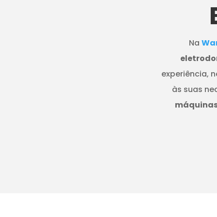
Na
Wan
eletrodo
experiência, 
às suas ne
máquinas 