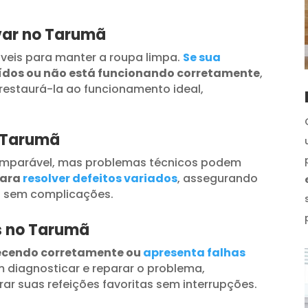
var no Tarumã
veis para manter a roupa limpa.
Se sua
uídos ou não está funcionando corretamente
,
restaurá-la ao funcionamento ideal,
o Tarumã
omparável, mas problemas técnicos podem
para
resolver defeitos variados
, assegurando
s sem complicações.
os no Tarumã
ecendo corretamente ou
apresenta falhas
 diagnosticar e reparar o problema,
ar suas refeições favoritas sem interrupções.