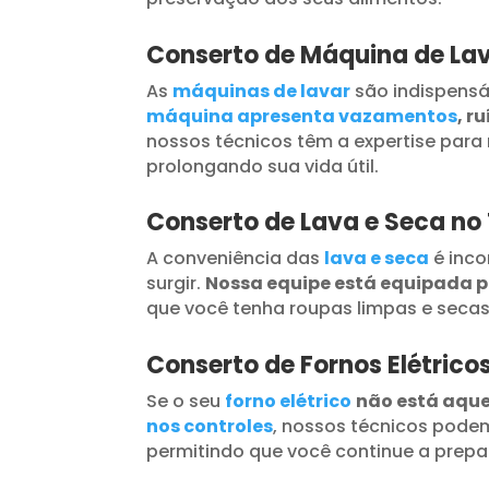
Conserto de Máquina de La
As
máquinas de lavar
são indispensá
máquina apresenta vazamentos
, r
nossos técnicos têm a expertise para 
prolongando sua vida útil.
Conserto de Lava e Seca n
A conveniência das
lava e seca
é inc
surgir.
Nossa equipe está equipada 
que você tenha roupas limpas e seca
Conserto de Fornos Elétric
Se o seu
forno elétrico
não está aqu
nos controles
, nossos técnicos podem
permitindo que você continue a prepar