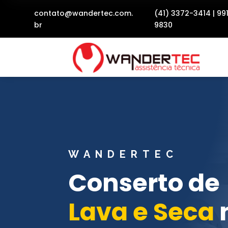
contato@wandertec.com.
(41) 3372-3414
|
99
br
9830
WANDERTEC
Conserto de
Lava e Seca