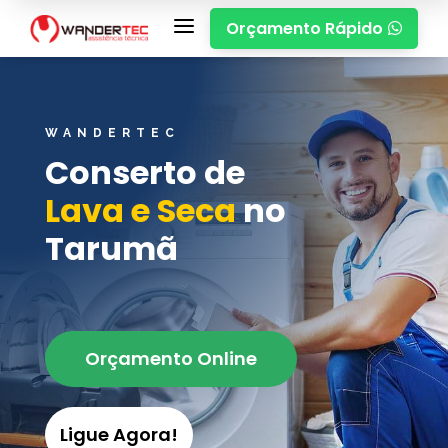
a
Orçamento Rápido

WANDERTEC
Conserto de
Lava e Seca
no
Tarumã
Orçamento Online
Ligue Agora!