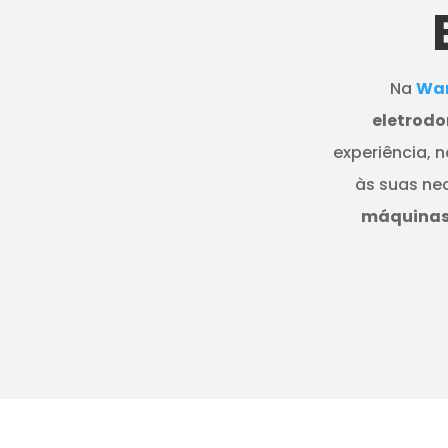
Na
Wan
eletrodo
experiência, 
às suas ne
máquinas 