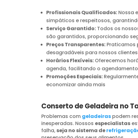
Profissionais Qualificados:
Nossa e
simpáticos e respeitosos, garantind
Serviço Garantido:
Todos os nossos
são garantidos, proporcionando seg
Preços Transparentes:
Praticamos p
desagradáveis para nossos clientes
Horários Flexíveis:
Oferecemos horár
agenda, facilitando o agendamento
Promoções Especiais:
Regularmente 
economizar ainda mais
Conserto de Geladeira no 
Problemas com
geladeiras
podem res
inesperadas. Nossos
especialistas
es
falha,
seja no sistema de
refrigeraçã
preservação dos seus alimentos.