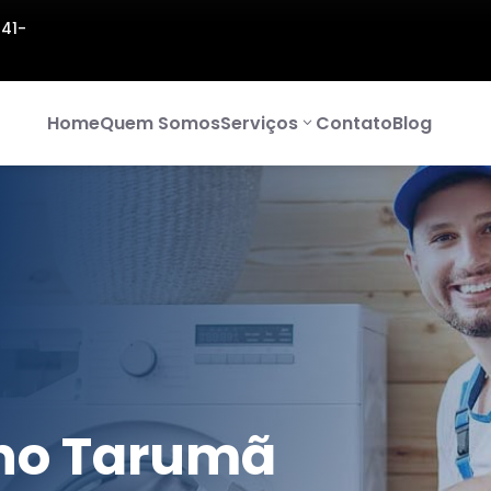
141-
Home
Quem Somos
Serviços
Contato
Blog
no Tarumã