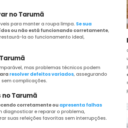
var no Tarumã
veis para manter a roupa limpa.
Se sua
uídos ou não está funcionando corretamente
,
restaurá-la ao funcionamento ideal,
o Tarumã
omparável, mas problemas técnicos podem
para
resolver defeitos variados
, assegurando
s sem complicações.
os no Tarumã
ecendo corretamente ou
apresenta falhas
 diagnosticar e reparar o problema,
ar suas refeições favoritas sem interrupções.