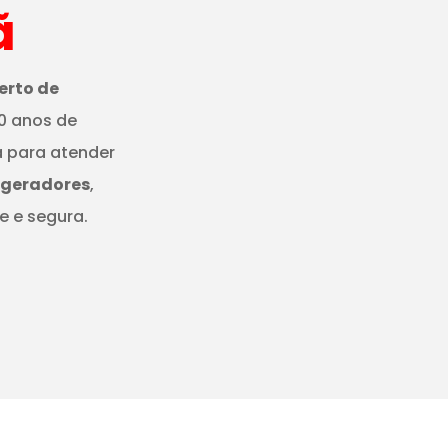
ã
erto de
0 anos de
a para atender
igeradores
,
e e segura.