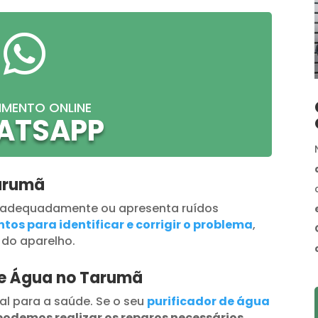

IMENTO ONLINE
ATSAPP
Tarumã
 adequadamente ou apresenta ruídos
tos para identificar e corrigir o problema
,
 do aparelho.
de Água no Tarumã
al para a saúde. Se o seu
purificador de água
podemos realizar os reparos necessários