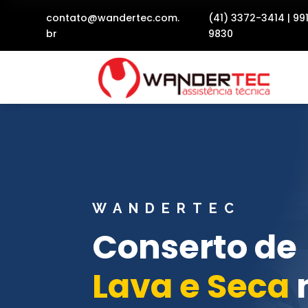
contato@wandertec.com.
(41) 3372-3414
|
99
br
9830
WANDERTEC
Conserto de
Lava e Seca