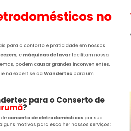
etrodomésticos
no
is para o conforto e praticidade em nossos
reezers
, e
máquinas de lavar
facilitam nossa
lemas, podem causar grandes inconvenientes.
fie na expertise da
Wandertec
para um
ndertec para o Conserto de
arumã
?
 de
conserto de eletrodomésticos
por sua
alguns motivos para escolher nossos serviços: