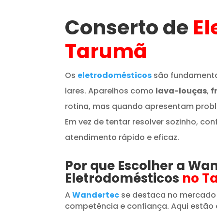
Conserto de
El
Tarumã
Os
eletrodomésticos
são fundamenta
lares. Aparelhos como
lava-louças
,
f
rotina, mas quando apresentam prob
Em vez de tentar resolver sozinho, con
atendimento rápido e eficaz.
Por que Escolher a Wa
Eletrodomésticos
no T
A
Wandertec
se destaca no mercado
competência e confiança. Aqui estão 