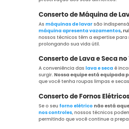
Conserto de Máquina de La
As
máquinas de lavar
são indispensá
máquina apresenta vazamentos
, r
nossos técnicos têm a expertise para 
prolongando sua vida útil.
Conserto de Lava e Seca n
A conveniência das
lava e seca
é inc
surgir.
Nossa equipe está equipada 
que você tenha roupas limpas e seca
Conserto de Fornos Elétric
Se o seu
forno elétrico
não está aqu
nos controles
, nossos técnicos podem
permitindo que você continue a prepar