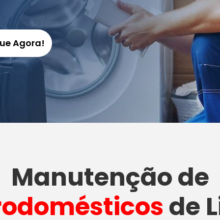
gue Agora!
Manutenção
de
rodomésticos
de L