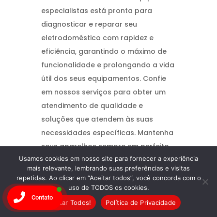
especialistas está pronta para
diagnosticar e reparar seu
eletrodoméstico com rapidez e
eficiência, garantindo o máximo de
funcionalidade e prolongando a vida
útil dos seus equipamentos. Confie
em nossos serviços para obter um
atendimento de qualidade e
soluções que atendem às suas
necessidades específicas. Mantenha
seus aparelhos sempre em perfeito
Usamos cookies em nosso site para fornecer a experiência
estado com a
Wandertec
!
mais relevante, lembrando suas preferências e visitas
repetidas. Ao clicar em “Aceitar todos”, você concorda com o
uso de TODOS os cookies.
Contato
Aceitar Todos!
Política de Privacidade