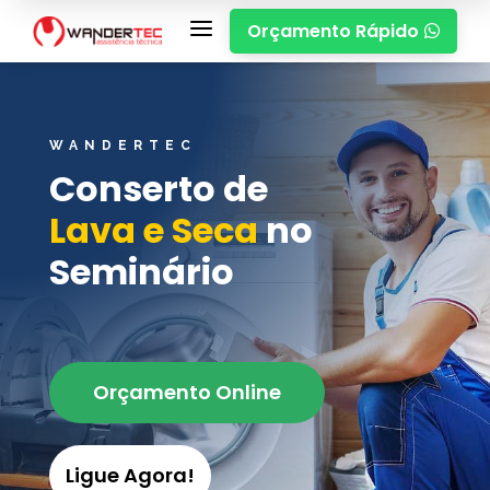
a
Orçamento Rápido

WANDERTEC
Conserto de
Lava e Seca
no
Seminário
Orçamento Online
Ligue Agora!