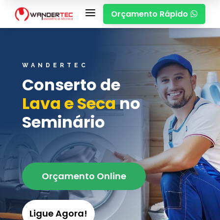
a
Orçamento Rápido

WANDERTEC
Conserto de
Lava e Seca
no
Seminário
Orçamento Online
Ligue Agora!