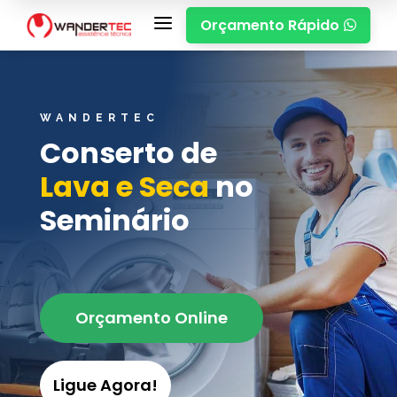
a
Orçamento Rápido

WANDERTEC
Conserto de
Lava e Seca
no
Seminário
Orçamento Online
Ligue Agora!