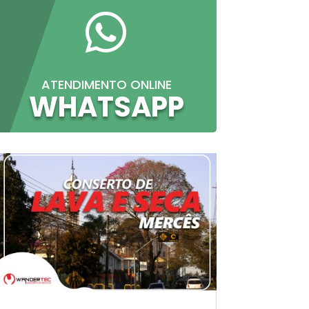

ATENDIMENTO ONLINE
WHATSAPP