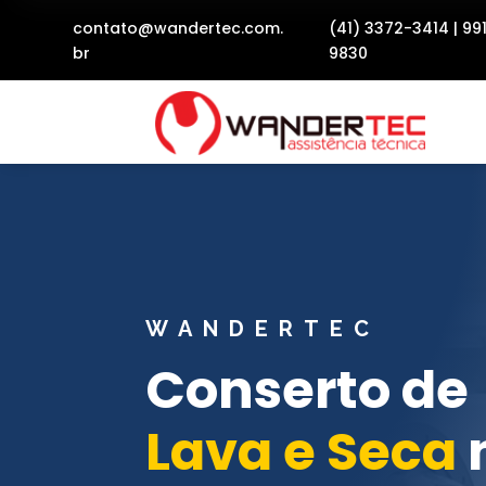
contato@wandertec.com.
(41) 3372-3414
|
99
br
9830
WANDERTEC
Conserto de
Lava e Seca