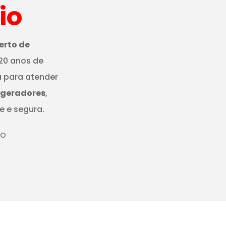
io
erto de
20 anos de
a para atender
igeradores
,
e e segura.
IO