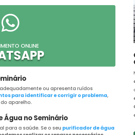

IMENTO ONLINE
ATSAPP
eminário
 adequadamente ou apresenta ruídos
tos para identificar e corrigir o problema
,
 do aparelho.
de Água no Seminário
al para a saúde. Se o seu
purificador de água
podemos realizar os reparos necessários