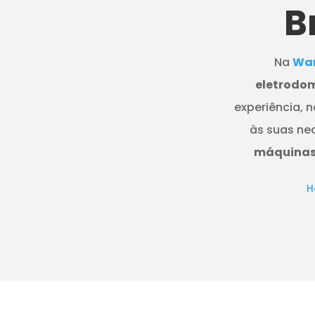
B
Na
Wan
eletrodom
experiência, 
às suas ne
máquinas 
H