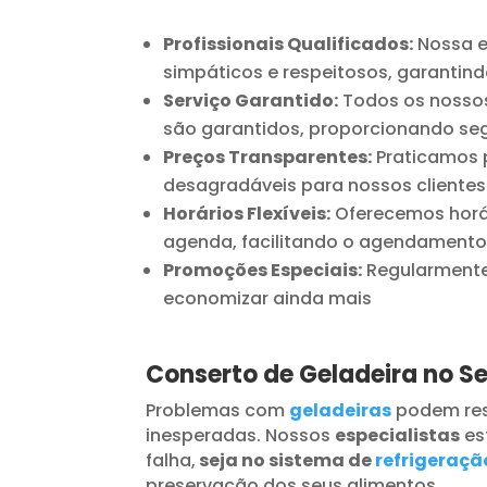
Profissionais Qualificados:
Nossa e
simpáticos e respeitosos, garantind
Serviço Garantido:
Todos os nossos
são garantidos, proporcionando seg
Preços Transparentes:
Praticamos p
desagradáveis para nossos clientes
Horários Flexíveis:
Oferecemos horár
agenda, facilitando o agendamento
Promoções Especiais:
Regularmente 
economizar ainda mais
Conserto de Geladeira no S
Problemas com
geladeiras
podem res
inesperadas. Nossos
especialistas
es
falha,
seja no sistema de
refrigeraçã
preservação dos seus alimentos.