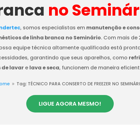
ranca
no Seminár
dertec
, somos especialistas em
manutenção e cons
ésticos de linha branca
no Seminário
. Com mais de 
nossa equipe técnica altamente qualificada está pront
cessidades, garantindo que seus aparelhos, como
refr
de lavar
e
lava e seca
, funcionem de maneira eficient
ome
Tag: TÉCNICO PARA CONSERTO DE FREEZER NO SEMINÁR
9
LIGUE AGORA MESMO!