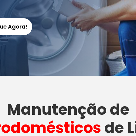
gue Agora!
Manutenção
de
rodomésticos
de L