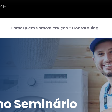
141-
Home
Quem Somos
Serviços
Contato
Blog
no Seminário