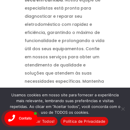
especialistas está pronta para
diagnosticar e reparar seu
eletrodoméstico com rapidez e
eficiência, garantindo o máximo de
funcionalidade e prolongando a vida
útil dos seus equipamentos. Confie
em nossos serviços para obter um
atendimento de qualidade e
soluções que atendem às suas
necessidades específicas. Mantenha
seus aparelhos sempre em perfeito
Usamos cookies em nosso site para fornecer a experiência
estado com a
Wandertec
!
mais relevante, lembrando suas preferências e visitas
repetidas. Ao clicar em “Aceitar todos”, você concorda com o
uso de TODOS os cookies.
Contato
Aceitar Todos!
Política de Privacidade